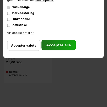
-
-
Nødvendige
Markedsføring
Funktionelle
Statistiske
Vis cookie detaljer
MOTIP shine & protect
Kontant
115,00 DKK
Udsolgt
-
Afsendelse: 2-5