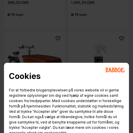
299,00 DKK
1.395,00 DKK
På lager
På lager
-
-
Cookies
For at forbedre brugeroplevelsen på vores website vil vi gerne
Kantbånd - Big
MOTIP Bio Cleanser
registrere oplysninger om dig ved hjælp af egne cookies samt
cookies fra tredjeparter. Med cookies understøtter vi forskellige
formål på hjemmesiden: Funktionalitet, statistik og markedsføring.
Ved at trykke "Accepter alle" giver du samtykke til alle disse
Kontant
Kontant
formål. Du kan også vælge at tilkendegive, hvilke formål du vil
245,00 DKK
85,00 DKK
give samtykke til, ved at benytte knapperne ud for formålet, og
trykke "Accepter valgte". Du kan læse mere om cookies i vores
På lager
Udsolgt
generelle afsnit om
cookiepolitik
.