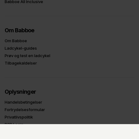
Babboe All Inclusive
Om Babboe
Om Babboe
Ladcykel-guides
Prøv og test en ladcykel
Tilbagekaldelser
Oplysninger
Handelsbetingelser
Fortrydelsesformular
Privatlivspolitik
B2B Login
UDSTILLINGS-MODELLER