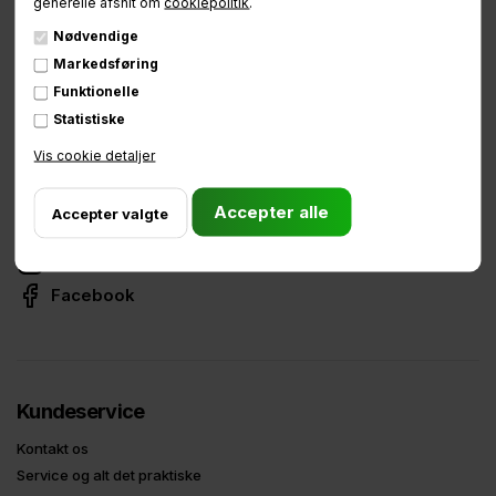
generelle afsnit om
cookiepolitik
.
Nødvendige
Markedsføring
Funktionelle
Fjeldhammervej 6, 2610 Rødovre
Statistiske
CVR: 34738165
Vis cookie detaljer
Telefon:
81 75 90 90
E-mail:
info@babboe.dk
Instagram
Facebook
Kundeservice
Kontakt os
Service og alt det praktiske