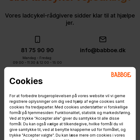
Vores ladcykel-rådgivere sidder klar til at hjælpe
jer.
81 75 90 90
info@babboe.dk
Mandag - Fredag:
09:00 - 11:30 & 12:00 - 15:00
Cookies
For at forbedre brugeroplevelsen på vores website vil vi gerne
registrere oplysninger om dig ved hjælp af egne cookies samt
cookies fra tredjeparter. Med cookies understøtter vi forskellige
formål på hjemmesiden: Funktionalitet, statistik og markedsføring.
Ved at trykke "Accepter alle" giver du samtykke til alle disse
formål. Du kan også vælge at tilkendegive, hvilke formål du vil
give samtykke til, ved at benytte knapperne ud for formålet, og
trykke "Accepter valgte". Du kan læse mere om cookies i vores