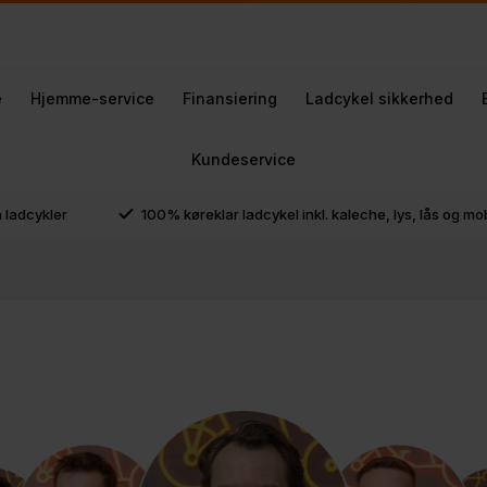
e
Hjemme-service
Finansiering
Ladcykel sikkerhed
Kundeservice
å ladcykler
100% køreklar ladcykel inkl. kaleche, lys, lås og m