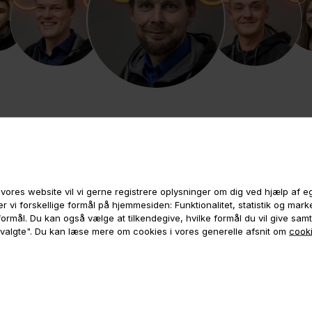
Brug for hjælp
eller ladcykel
vores website vil vi gerne registrere oplysninger om dig ved hjælp af 
vejledning?
r vi forskellige formål på hjemmesiden: Funktionalitet, statistik og mar
e formål. Du kan også vælge at tilkendegive, hvilke formål du vil give sam
 valgte". Du kan læse mere om cookies i vores generelle afsnit om
cooki
Vores ladcykel-rådgivere sidder klar ti
at hjælpe jer.