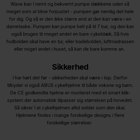
Wave kan I nemt og bekvemt pumpe dækkene uden så
meget som at blive forpustet - pumpen gør nemlig det hele
for dig. Og så er den ikke større end at den kan være i en
dametaske. Pumpen kan pumpe helt på til 7 bar, og den kan
også bruges til meget andet en bare cykeldæk. Så hvis
fodbolden skal have en tur, eller badebolden, luftmadrassen
eller noget andet i huset, så kan de bare komme an.
Sikkerhed
I har hørt det før - sikkerheden skal være i top. Derfor
tilbyder vi også
ABUS cykelhjelme
til både voksne og børn.
De CE godkendte hjelme er monteret med et smart klik-
system der automatisk tilpasser sig størrelsen på hovedet.
Så sikrer I at cykelhjelmen altid sidder som den skal.
Hjelmene findes i mange forskellige designs i flere
forskellige størrelser.