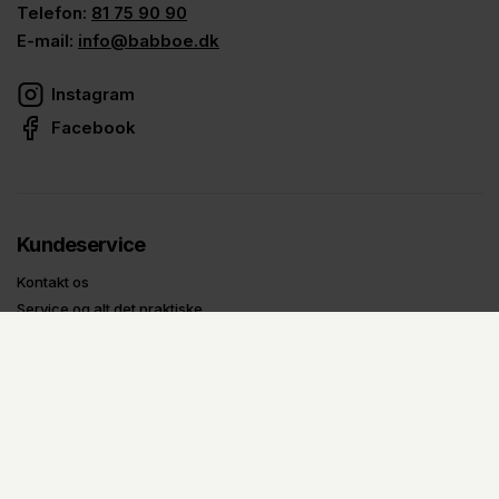
Telefon:
81 75 90 90
E-mail:
info@babboe.dk
Instagram
Facebook
Kundeservice
Kontakt os
Service og alt det praktiske
Babboe All Inclusive
Om Babboe
Om Babboe