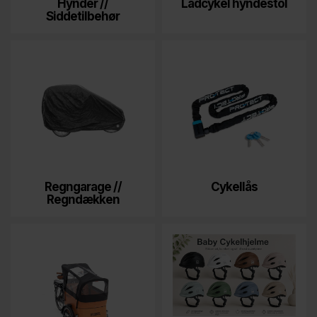
Hynder //
Ladcykel hyndestol
Siddetilbehør
Regngarage //
Cykellås
Regndækken