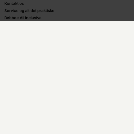
Kontakt os
Service og alt det praktiske
Babboe All Inclusive
Om Babboe
Om Babboe
Ladcykel-guides
Prøv og test en ladcykel
Tilbagekaldelser
Oplysninger
Handelsbetingelser
Fortrydelsesformular
Privatlivspolitik