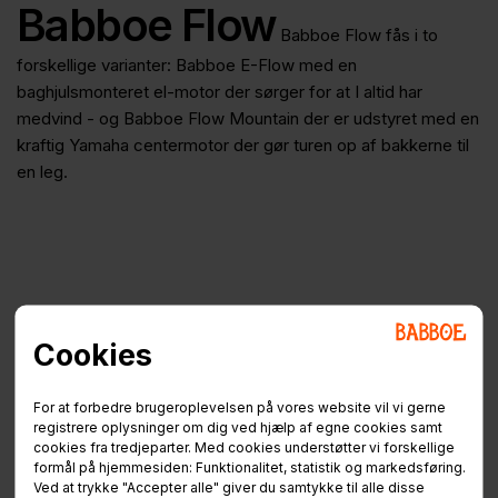
Babboe Flow
Babboe Flow fås i to
forskellige varianter: Babboe E-Flow med en
baghjulsmonteret el-motor der sørger for at I altid har
medvind - og Babboe Flow Mountain der er udstyret med en
kraftig Yamaha centermotor der gør turen op af bakkerne til
en leg.
Cookies
For at forbedre brugeroplevelsen på vores website vil vi gerne
registrere oplysninger om dig ved hjælp af egne cookies samt
cookies fra tredjeparter. Med cookies understøtter vi forskellige
formål på hjemmesiden: Funktionalitet, statistik og markedsføring.
Ved at trykke "Accepter alle" giver du samtykke til alle disse