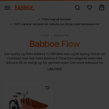
Gratis fragt på ladcykler
100% køreklar ladcykel inkl. kaleche, lys, lås og mobil hjemmeservice
›
Forside
Babboe Flow
Babboe Flow
Den sporty og flotte Babboe FLOW! Med nem og let styring. Skil jer ud
i trafikken med den flotte Babboe E-Flow! Den elegante elektriske
ladcykel får jer hurtigt og flot igennem byen. Den store ladkasse har
plads til 2 børn og masser af oppakning. Babboe Flow er el-ladcyklen
Læs mere
til den kvalitetsbevidste familie der ikke går på kompromis med
design, teknologi eller praktik. De elegante kurver der går igen ved
både kasse og stel er en sand fryd for øjet.