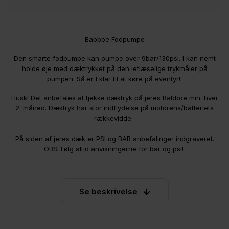
Babboe Fodpumpe
Den smarte fodpumpe kan pumpe over 9bar/130psi. I kan nemt
holde øje med dæktrykket på den letlæselige trykmåler på
pumpen. Så er I klar til at køre på eventyr!
Husk! Det anbefales at tjekke dæktryk på jeres Babboe min. hver
2. måned. Dæktryk har stor indflydelse på motorens/batteriets
rækkevidde.
På siden af jeres dæk er PSI og BAR anbefalinger indgraveret.
OBS! Følg altid anvisningerne for bar og psi!
Se beskrivelse