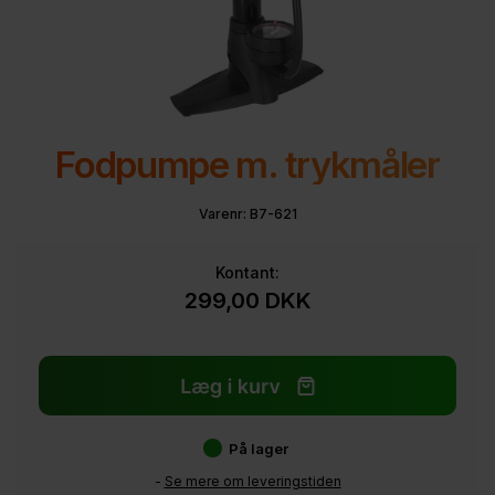
Fodpumpe m. trykmåler
Varenr:
B7-621
Kontant:
299,00
DKK
På lager
-
Se mere om leveringstiden