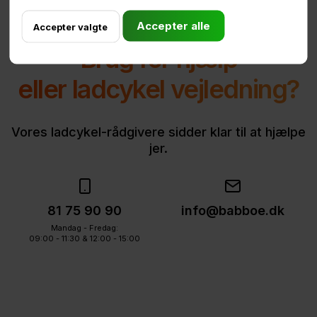
Brug for hjælp
eller ladcykel vejledning?
Vores ladcykel-rådgivere sidder klar til at hjælpe
jer.
81 75 90 90
info@babboe.dk
Mandag - Fredag:
09:00 - 11:30 & 12:00 - 15:00