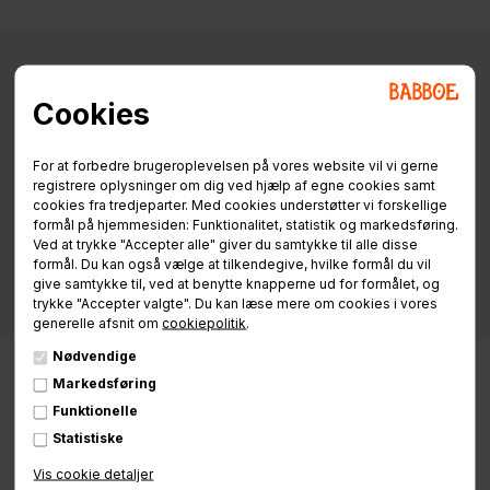
Cookies
Specifikationer
Info / Manualer
Finansiering
For at forbedre brugeroplevelsen på vores website vil vi gerne
registrere oplysninger om dig ved hjælp af egne cookies samt
cookies fra tredjeparter. Med cookies understøtter vi forskellige
formål på hjemmesiden: Funktionalitet, statistik og markedsføring.
Ved at trykke "Accepter alle" giver du samtykke til alle disse
formål. Du kan også vælge at tilkendegive, hvilke formål du vil
give samtykke til, ved at benytte knapperne ud for formålet, og
trykke "Accepter valgte". Du kan læse mere om cookies i vores
generelle afsnit om
cookiepolitik
.
Nødvendige
Markedsføring
Funktionelle
Statistiske
Vis cookie detaljer