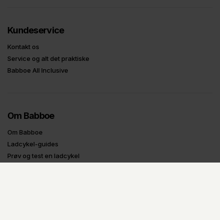
Kundeservice
Kontakt os
Service og alt det praktiske
Babboe All Inclusive
Om Babboe
Om Babboe
Ladcykel-guides
Prøv og test en ladcykel
Tilbagekaldelser
Oplysninger