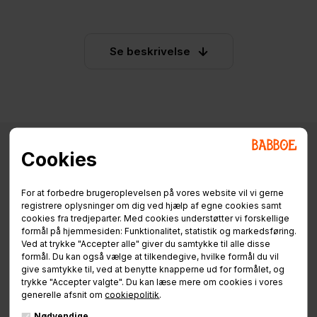
Se beskrivelse
Cookies
Specifikationer
Info / Manualer
Finansiering
For at forbedre brugeroplevelsen på vores website vil vi gerne
registrere oplysninger om dig ved hjælp af egne cookies samt
cookies fra tredjeparter. Med cookies understøtter vi forskellige
formål på hjemmesiden: Funktionalitet, statistik og markedsføring.
Advisering og aftale sker for så vidt mulig på forhånd. I
Ved at trykke "Accepter alle" giver du samtykke til alle disse
visse få postnumre og i visse tilfælde forbeholder vi os
formål. Du kan også vælge at tilkendegive, hvilke formål du vil
give samtykke til, ved at benytte knapperne ud for formålet, og
retten til IKKE tilbyde hjemmeservice. Hjemmeservice
trykke "Accepter valgte". Du kan læse mere om cookies i vores
tilbydes kun til land- og brofaste dele af Danmark.
generelle afsnit om
cookiepolitik
.
Nødvendige