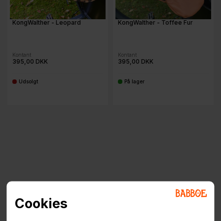
KongWalther - Leopard
KongWalther - Toffee Fur
Kontant
Kontant
395,00 DKK
395,00 DKK
Udsolgt
På lager
-
-
Cookies