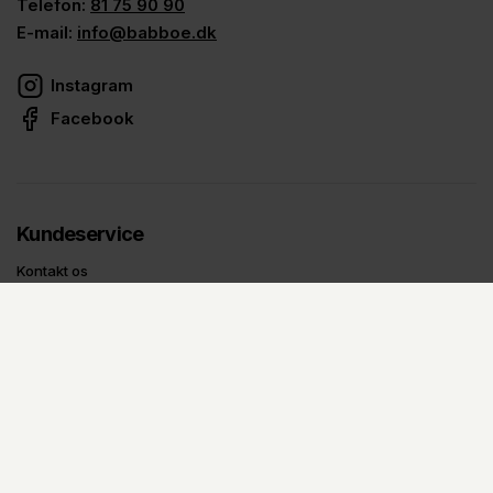
Telefon:
81 75 90 90
E-mail:
info@babboe.dk
Instagram
Facebook
Kundeservice
Kontakt os
Service og alt det praktiske
Babboe All Inclusive
Om Babboe
Om Babboe
Ladcykel-guides