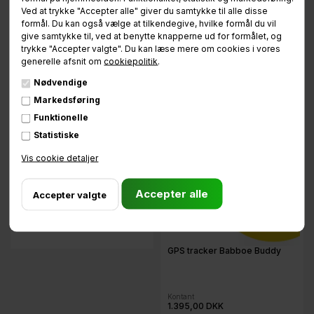
Ved at trykke "Accepter alle" giver du samtykke til alle disse
formål. Du kan også vælge at tilkendegive, hvilke formål du vil
Kontant
95,00 DKK
give samtykke til, ved at benytte knapperne ud for formålet, og
trykke "Accepter valgte". Du kan læse mere om cookies i vores
generelle afsnit om
cookiepolitik
.
På lager
-
Nødvendige
Markedsføring
Funktionelle
Ekstra betaling
Statistiske
Vis cookie detaljer
Kontant
100,00 DKK
På lager
-
GPS tracker Babboe Buddy
Kontant
1.395,00 DKK