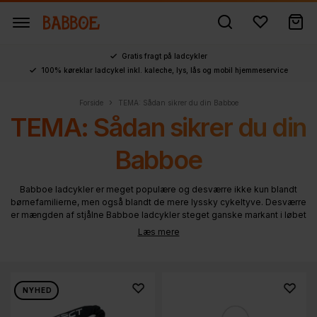
Gratis fragt på ladcykler
100% køreklar ladcykel inkl. kaleche, lys, lås og mobil hjemmeservice
›
Forside
TEMA: Sådan sikrer du din Babboe
TEMA: Sådan sikrer du din
Babboe
Babboe ladcykler er meget populære og desværre ikke kun blandt
børnefamilierne, men også blandt de mere lyssky cykeltyve. Desværre
er mængden af stjålne Babboe ladcykler steget ganske markant i løbet
af årene.
Læs mere
Derfor er det vigtigt at man som Babboe-ejer tager sig nogle
forholdsregler i forhold til generel sikring af ladcyklen. Heldigvis
tilbyder vi mange forskellige produkter der kan sikre jeres ladcykel og
NYHED
samtidig gøre livet træls for selv de mest erfarne og ambitiøse
cykeltyve.