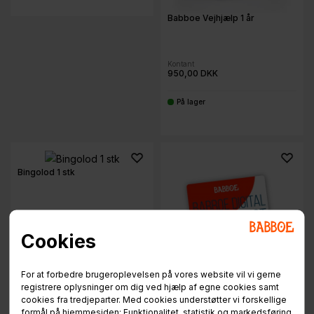
Babboe Vejhjælp 1 år
Kontant
950,00 DKK
På lager
-
Bingolod 1 stk
Kontant
Ring for pris!
Cookies
På lager
-
For at forbedre brugeroplevelsen på vores website vil vi gerne
registrere oplysninger om dig ved hjælp af egne cookies samt
Digital Mit-ID dåbsattest
cookies fra tredjeparter. Med cookies understøtter vi forskellige
formål på hjemmesiden: Funktionalitet, statistik og markedsføring.