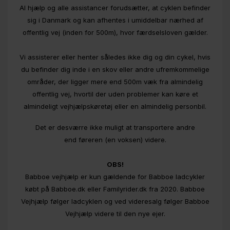
Al hjælp og alle assistancer forudsætter, at cyklen befinder
sig i Danmark og kan afhentes i umiddelbar nærhed af
offentlig vej (inden for 500m), hvor færdselsloven gælder.
Vi assisterer eller henter således ikke dig og din cykel, hvis
du befinder dig inde i en skov eller andre ufremkommelige
områder, der ligger mere end 500m væk fra almindelig
offentlig vej, hvortil der uden problemer kan køre et
almindeligt vejhjælpskøretøj eller en almindelig personbil.
Det er desværre ikke muligt at transportere andre
end føreren (en voksen) videre.
OBS!
Babboe vejhjælp er kun gældende for Babboe ladcykler
købt på Babboe.dk eller Familyrider.dk fra 2020. Babboe
Vejhjælp følger ladcyklen og ved videresalg følger Babboe
Vejhjælp videre til den nye ejer.