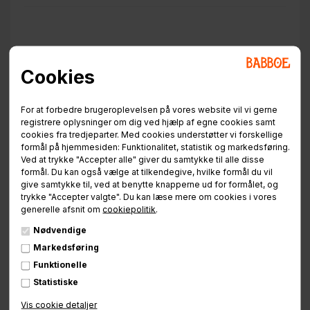
☑ Tyveri
Cookies
Bliver din cykel fundet efter at have været stjålet, vil vi
afhente og bringe den til din hjemmeadresse eller til
nærmeste cykelværksted.
For at forbedre brugeroplevelsen på vores website vil vi gerne
registrere oplysninger om dig ved hjælp af egne cookies samt
cookies fra tredjeparter. Med cookies understøtter vi forskellige
formål på hjemmesiden: Funktionalitet, statistik og markedsføring.
Ved at trykke "Accepter alle" giver du samtykke til alle disse
formål. Du kan også vælge at tilkendegive, hvilke formål du vil
give samtykke til, ved at benytte knapperne ud for formålet, og
trykke "Accepter valgte". Du kan læse mere om cookies i vores
☑ Bugsering til værksted
generelle afsnit om
cookiepolitik
.
Bliver cyklen ramt af mekanisk skade/nedbrud (f.eks. motor,
Nødvendige
gear, bremser), der gør det nødvendigt at få cyklen på
Markedsføring
værksted, transporterer vi cyklen til din hjemmeadresse
Funktionelle
eller til nærmeste cykelværksted.
Statistiske
Bemærk venligst:
Servicen omfatter kun transporten - ikke
Vis cookie detaljer