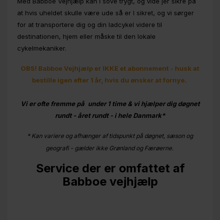
Med Babboe Vejhjælp kan I sove trygt, og vide jer sikre på
at hvis uheldet skulle være ude så er I sikret, og vi sørger
for at transportere dig og din ladcykel videre til
destinationen, hjem eller måske til den lokale
cykelmekaniker.
OBS! Babboe Vejhjælp er IKKE et abonnement - husk at
bestille igen efter 1 år, hvis du ønsker at fornye.
Vi er ofte fremme på under 1 time & vi hjælper dig døgnet
rundt - året rundt - i hele Danmark*
* Kan variere og afhænger af tidspunkt på døgnet, sæson og
geografi - gælder ikke Grønland og Færøerne.
Service der er omfattet af
Babboe vejhjælp