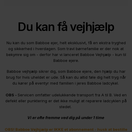
Du kan få vejhjælp
Nu kan du som Babboe ejer, helt eksklusivt, få en ekstra tryghed
og sikkerhed i hverdagen. Som travl børnefamilie er der nok at
bekymre sig om - derfor har vi lanceret Babboe Vejhjælp - kun til
Babboe ejere.
Babboe vejhjælp sikrer dig, som Babboe ejere, den hjælp du har
brug for hvis uheldet er ude. Så kan du altid føle dig helt tryg når
du kører på eventyr med familien i jeres Babboe ladcykel.
OBS -
Servicen omfatter udelukkende transport fra A til B. Ved en
defekt eller punktering er det ikke muligt at reparere ladcyklen på
stedet.
Vi er ofte fremme ved dig på under 1 time
OBS! Babboe Vejhjælp er IKKE et abonnement - husk at bestille