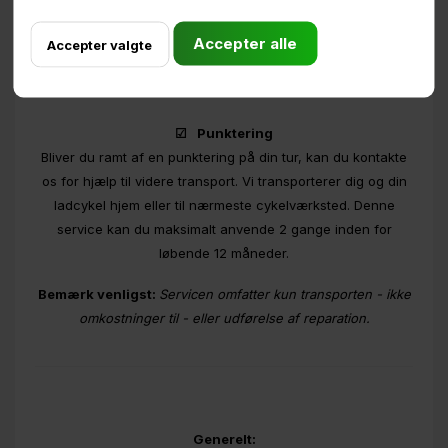
omkostninger til - eller udførelse af reparation.
☑ Punktering
Bliver du ramt af en punktering på din tur, kan du kontakte
os for hjælp til videre transport. Vi transporterer dig og din
ladcykel hjem eller til nærmeste cykelværksted. Denne
service kan du maksimalt anvende 2 gange inden for
løbende 12 måneder.
Bemærk venligst:
Servicen omfatter kun transporten - ikke
omkostninger til - eller udførelse af reparation.
Generelt: