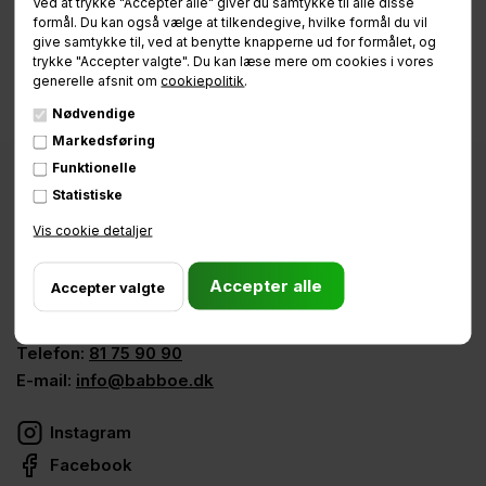
Ved at trykke "Accepter alle" giver du samtykke til alle disse
formål. Du kan også vælge at tilkendegive, hvilke formål du vil
give samtykke til, ved at benytte knapperne ud for formålet, og
trykke "Accepter valgte". Du kan læse mere om cookies i vores
generelle afsnit om
cookiepolitik
.
Nødvendige
Markedsføring
Funktionelle
Statistiske
Vis cookie detaljer
Fjeldhammervej 6, 2610 Rødovre
CVR: 34738165
Telefon:
81 75 90 90
E-mail:
info@babboe.dk
Instagram
Facebook