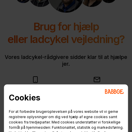
Brug for hjælp
eller ladcykel vejledning?
Vores ladcykel-rådgivere sidder klar til at hjælpe
jer.
81 75 90 90
info@babboe.dk
Cookies
Mandag - Fredag:
09:00 - 11:30 & 12:00 - 15:00
For at forbedre brugeroplevelsen på vores website vil vi gerne
registrere oplysninger om dig ved hjælp af egne cookies samt
cookies fra tredjeparter. Med cookies understøtter vi forskellige
formål på hjemmesiden: Funktionalitet, statistik og markedsføring.