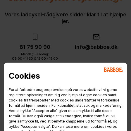
Vores ladcykel-rådgivere sidder klar til at hjælpe
jer.
81 75 90 90
info@babboe.dk
Mandag - Fredag:
09:00 - 11:30 & 12:00 - 15:00
Cookies
For at forbedre brugeroplevelsen på vores website vil vi gerne
registrere oplysninger om dig ved hjælp af egne cookies samt
cookies fra tredjeparter. Med cookies understøtter vi forskellige
formål på hjemmesiden: Funktionalitet, statistik og markedsføring.
Ved at trykke "Accepter alle" giver du samtykke til alle disse
formål. Du kan også vælge at tilkendegive, hvilke formål du vil
give samtykke til, ved at benytte knapperne ud for formålet, og
trykke "Accepter valgte". Du kan læse mere om cookies i vores