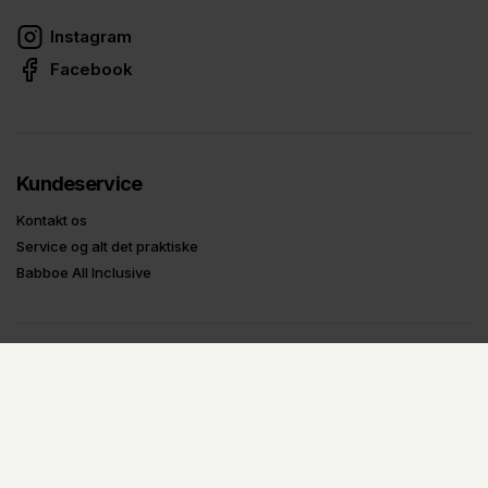
Instagram
Facebook
Kundeservice
Kontakt os
Service og alt det praktiske
Babboe All Inclusive
Om Babboe
Om Babboe
Ladcykel-guides
Prøv og test en ladcykel