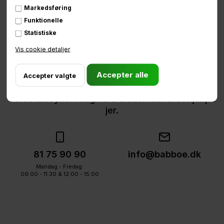
Markedsføring
Funktionelle
Statistiske
Brug for hjælp
Vis cookie detaljer
eller ladcykel vejledning?
Vores ladcykel-rådgivere sidder klar til at hjælpe
jer.
81 75 90 90
info@babboe.dk
Mandag - Fredag:
09:00 - 11:30 & 12:00 - 15:00