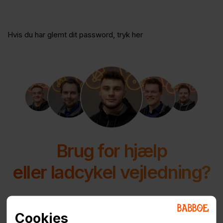
Hvis du har glemt dit password, tryk her
Brug for hjælp
eller ladcykel vejledning?
Vores ladcykel-rådgivere sidder klar til at hjælpe
jer.
Cookies