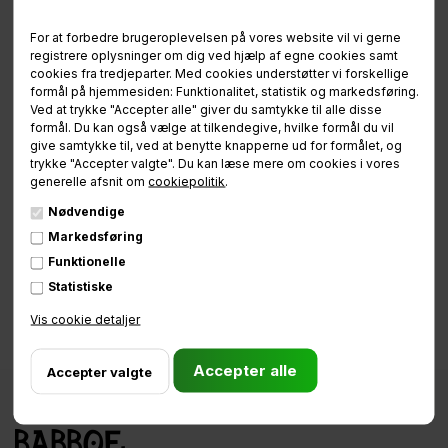
For at forbedre brugeroplevelsen på vores website vil vi gerne
registrere oplysninger om dig ved hjælp af egne cookies samt
81 75 90 90
info@babboe.dk
cookies fra tredjeparter. Med cookies understøtter vi forskellige
formål på hjemmesiden: Funktionalitet, statistik og markedsføring.
Mandag - Fredag:
Ved at trykke "Accepter alle" giver du samtykke til alle disse
09:00 - 11:30 & 12:00 - 15:00
formål. Du kan også vælge at tilkendegive, hvilke formål du vil
give samtykke til, ved at benytte knapperne ud for formålet, og
trykke "Accepter valgte". Du kan læse mere om cookies i vores
generelle afsnit om
cookiepolitik
.
Nødvendige
Markedsføring
Funktionelle
Statistiske
Vis cookie detaljer