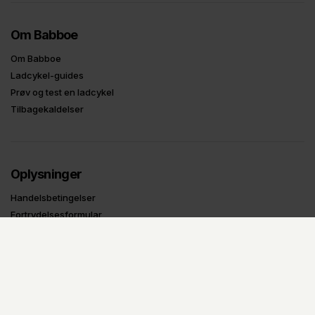
Om Babboe
Om Babboe
Ladcykel-guides
Prøv og test en ladcykel
Tilbagekaldelser
Oplysninger
Handelsbetingelser
Fortrydelsesformular
Privatlivspolitik
B2B Login
UDSTILLINGS-MODELLER