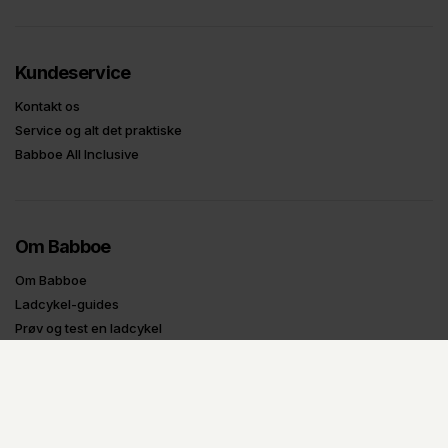
Kundeservice
Kontakt os
Service og alt det praktiske
Babboe All Inclusive
Om Babboe
Om Babboe
Ladcykel-guides
Prøv og test en ladcykel
Tilbagekaldelser
Oplysninger