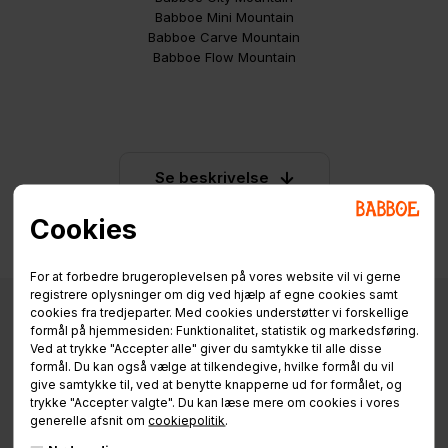
Babboe Mini Mountain
Babboe Carve Mountain
Babboe Flow Mountain
Se beskrivelse
Cookies
For at forbedre brugeroplevelsen på vores website vil vi gerne
registrere oplysninger om dig ved hjælp af egne cookies samt
cookies fra tredjeparter. Med cookies understøtter vi forskellige
formål på hjemmesiden: Funktionalitet, statistik og markedsføring.
Ved at trykke "Accepter alle" giver du samtykke til alle disse
Specifikationer
Info / Manualer
Finansiering
formål. Du kan også vælge at tilkendegive, hvilke formål du vil
give samtykke til, ved at benytte knapperne ud for formålet, og
trykke "Accepter valgte". Du kan læse mere om cookies i vores
generelle afsnit om
cookiepolitik
.