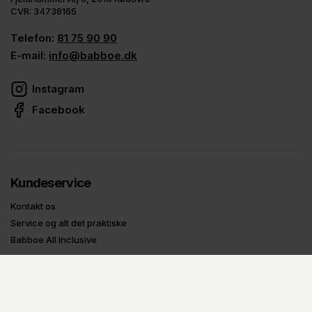
CVR: 34738165
Telefon:
81 75 90 90
E-mail:
info@babboe.dk
Instagram
Facebook
Kundeservice
Kontakt os
Service og alt det praktiske
Babboe All Inclusive
Om Babboe