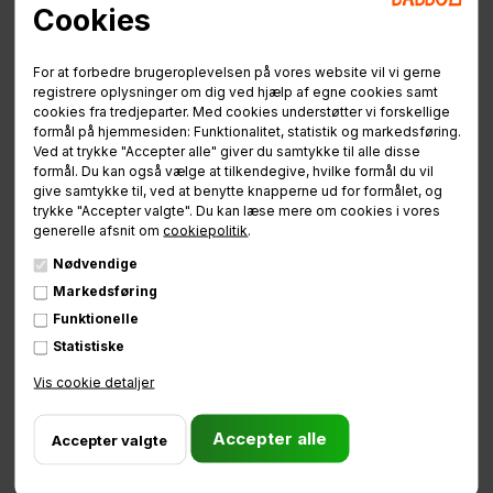
Cookies
Nøgler
For at forbedre brugeroplevelsen på vores website vil vi gerne
registrere oplysninger om dig ved hjælp af egne cookies samt
Med jeres nye Babboe følger 2 sæt nogler. 1 sæt til jeres Abus
cookies fra tredjeparter. Med cookies understøtter vi forskellige
cykellås. Denne cykellås sidder allerede i låsen. Denne Abus-
formål på hjemmesiden: Funktionalitet, statistik og markedsføring.
Ved at trykke "Accepter alle" giver du samtykke til alle disse
lås er af ekstra kraftig kvalitet, og det er ikke muligt at tage
formål. Du kan også vælge at tilkendegive, hvilke formål du vil
nøglen ud af låsen uden at ladcyklen er låst.
give samtykke til, ved at benytte knapperne ud for formålet, og
trykke "Accepter valgte". Du kan læse mere om cookies i vores
Nøglerne er udstyret med et nøglenummer. Dette nummer gør
generelle afsnit om
cookiepolitik
.
det muligt for jer at bestille flere nøgler via Abus hjemmeside.
Nødvendige
Det er vigtigt at i noterer dette nummer, hvis I skulle miste det
Markedsføring
medfølgende sæt. Nøglenummeret er også noteret på det
Funktionelle
medfølgende låsebevis.
Statistiske
Det 2. sæt nøgler er til jeres batteri. For at undgå at nøglerne
Vis cookie detaljer
bliver beskadiget sidder de ikke i låsen. Oftest er nøglerne til
batterilåsen placeret med en strip, midt på styret. De kan også
være placeret med en strip på bagagenbæreren.