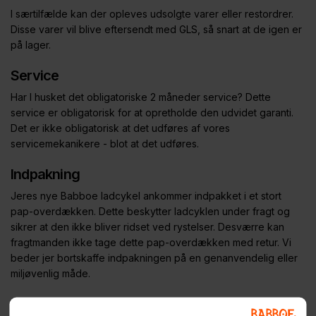
I særtilfælde kan der opleves udsolgte varer eller restordrer.
Disse varer vil blive eftersendt med GLS, så snart at de igen er
på lager.
Service
Har I husket det obligatoriske 2 måneder service? Dette
service er obligatorisk for at opretholde den udvidet garanti.
Det er ikke obligatorisk at det udføres af vores
servicemekanikere - blot at det udføres.
Indpakning
Jeres nye Babboe ladcykel ankommer indpakket i et stort
pap-overdækken. Dette beskytter ladcyklen under fragt og
sikrer at den ikke bliver ridset ved rystelser. Desværre kan
fragtmanden ikke tage dette pap-overdækken med retur. Vi
beder jer bortskaffe indpakningen på en genanvendelig eller
miljøvenlig måde.