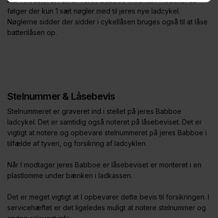
Har I investeret i en af vores Babboe Mountain modeller så
følger der kun 1 sæt nøgler med til jeres nye ladcykel.
Nøglerne sidder der sidder i cykellåsen bruges også til at låse
batterilåsen op.
Stelnummer & Låsebevis
Stelnummeret er graveret ind i stellet på jeres Babboe
ladcykel. Det er samtidig også noteret på låsebeviset. Det er
vigtigt at notere og opbevare stelnummeret på jeres Babboe i
tilfælde af tyveri, og forsikring af ladcyklen.
Når I modtager jeres Babboe er låsebeviset er monteret i en
plastlomme under bænken i ladkassen.
Det er meget vigtigt at I opbevarer dette bevis til forsikringen. I
servicehæftet er det ligeledes muligt at notere stelnummer og