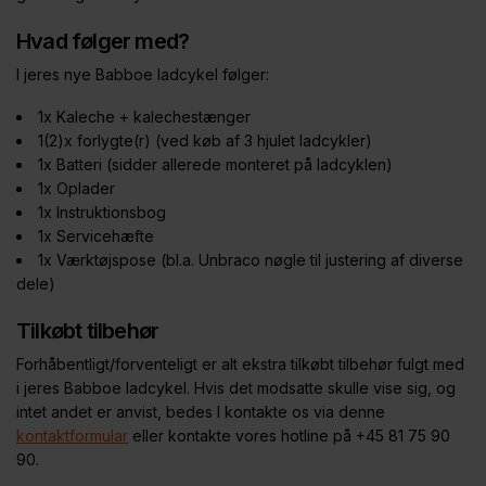
Hvad følger med?
I jeres nye Babboe ladcykel følger:
1x Kaleche + kalechestænger
1(2)x forlygte(r) (ved køb af 3 hjulet ladcykler)
1x Batteri (sidder allerede monteret på ladcyklen)
1x Oplader
1x Instruktionsbog
1x Servicehæfte
1x Værktøjspose (bl.a. Unbraco nøgle til justering af diverse
dele)
Tilkøbt tilbehør
Forhåbentligt/forventeligt er alt ekstra tilkøbt tilbehør fulgt med
i jeres Babboe ladcykel. Hvis det modsatte skulle vise sig, og
intet andet er anvist, bedes I kontakte os via denne
kontaktformular
eller kontakte vores hotline på +45 81 75 90
90.