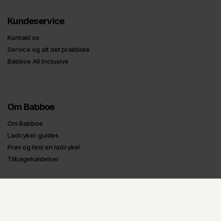
Kundeservice
Kontakt os
Service og alt det praktiske
Babboe All Inclusive
Om Babboe
Om Babboe
Ladcykel-guides
Prøv og test en ladcykel
Tilbagekaldelser
Oplysninger