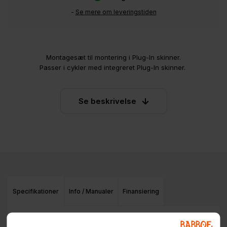
-
Se mere om leveringstiden
Montagesæt til montering i Plug-In skinner.
Passer i cykler med integreret Plug-In skinner.
Se beskrivelse
Specifikationer
Info / Manualer
Finansiering