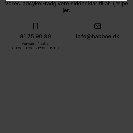
Vores ladcykel-rådgivere sidder klar til at hjælpe
jer.
81 75 90 90
info@babboe.dk
Mandag - Fredag:
09:00 - 11:30 & 12:00 - 15:00