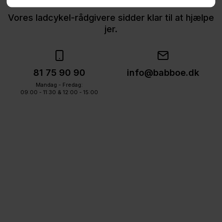
Vores ladcykel-rådgivere sidder klar til at hjælpe
jer.
81 75 90 90
info@babboe.dk
Mandag - Fredag:
09:00 - 11:30 & 12:00 - 15:00