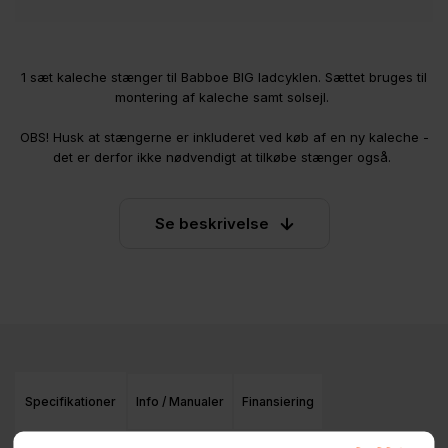
1 sæt kaleche stænger til Babboe BIG ladcyklen. Sættet bruges til
montering af kaleche samt solsejl.
OBS! Husk at stængerne er inkluderet ved køb af en ny kaleche -
det er derfor ikke nødvendigt at tilkøbe stænger også.
Se beskrivelse
Specifikationer
Info / Manualer
Finansiering