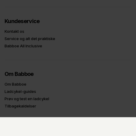
Kundeservice
Kontakt os
Service og alt det praktiske
Babboe All Inclusive
Om Babboe
Om Babboe
Ladcykel-guides
Prøv og test en ladcykel
Tilbagekaldelser
Oplysninger