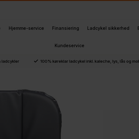
e
Hjemme-service
Finansiering
Ladcykel sikkerhed
Kundeservice
å ladcykler
100% køreklar ladcykel inkl. kaleche, lys, lås og m