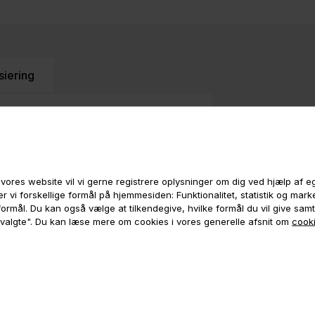
siering
vores website vil vi gerne registrere oplysninger om dig ved hjælp af 
r vi forskellige formål på hjemmesiden: Funktionalitet, statistik og mar
e formål. Du kan også vælge at tilkendegive, hvilke formål du vil give sam
 valgte". Du kan læse mere om cookies i vores generelle afsnit om
cooki