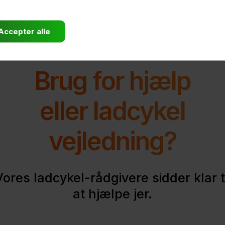
Brug for hjælp
eller ladcykel
vejledning?
Vores ladcykel-rådgivere sidder klar ti
at hjælpe jer.