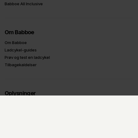
Babboe All Inclusive
Om Babboe
Om Babboe
Ladcykel-guides
Prøv og test en ladcykel
Tilbagekaldelser
Oplysninger
Handelsbetingelser
Fortrydelsesformular
Privatlivspolitik
B2B Login
UDSTILLINGS-MODELLER