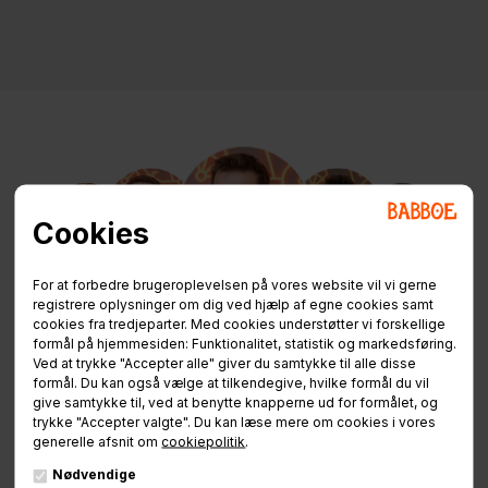
Cookies
For at forbedre brugeroplevelsen på vores website vil vi gerne
registrere oplysninger om dig ved hjælp af egne cookies samt
Brug for hjælp
cookies fra tredjeparter. Med cookies understøtter vi forskellige
formål på hjemmesiden: Funktionalitet, statistik og markedsføring.
eller ladcykel vejledning?
Ved at trykke "Accepter alle" giver du samtykke til alle disse
formål. Du kan også vælge at tilkendegive, hvilke formål du vil
give samtykke til, ved at benytte knapperne ud for formålet, og
trykke "Accepter valgte". Du kan læse mere om cookies i vores
Vores ladcykel-rådgivere sidder klar til at hjælpe
generelle afsnit om
cookiepolitik
.
jer.
Nødvendige