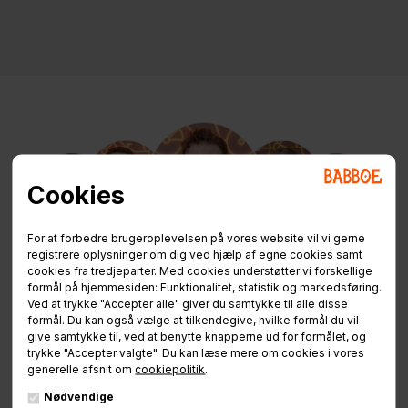
Cookies
For at forbedre brugeroplevelsen på vores website vil vi gerne
registrere oplysninger om dig ved hjælp af egne cookies samt
Brug for hjælp
cookies fra tredjeparter. Med cookies understøtter vi forskellige
formål på hjemmesiden: Funktionalitet, statistik og markedsføring.
eller ladcykel vejledning?
Ved at trykke "Accepter alle" giver du samtykke til alle disse
formål. Du kan også vælge at tilkendegive, hvilke formål du vil
give samtykke til, ved at benytte knapperne ud for formålet, og
trykke "Accepter valgte". Du kan læse mere om cookies i vores
Vores ladcykel-rådgivere sidder klar til at hjælpe
generelle afsnit om
cookiepolitik
.
jer.
Nødvendige