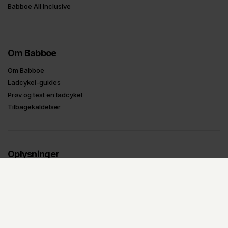
Babboe All Inclusive
Om Babboe
Om Babboe
Ladcykel-guides
Prøv og test en ladcykel
Tilbagekaldelser
Oplysninger
Handelsbetingelser
Fortrydelsesformular
Privatlivspolitik
B2B Login
UDSTILLINGS-MODELLER