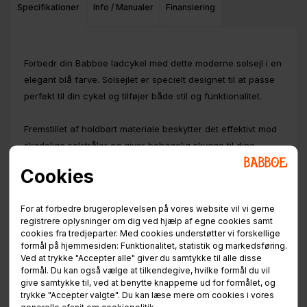
Specifikationer
Info / Manualer
Finansiering
Forbedr din Babboe ladcykel med dette moderne solsejl i en
elegant blå farve. Solsejlet er specielt designet til at passe
perfekt til din cykel og tilføjer både stil og funktionalitet.
Fremstillet af holdbart materiale beskytter det effektivt mod
skadelige solstråler og giver behagelig skygge til dine
passagerer.
Cookies
Den nemme montering og justering sikrer en problemfri
For at forbedre brugeroplevelsen på vores website vil vi gerne
brugeroplevelse. Uanset om du kører på en solrig dag eller
registrere oplysninger om dig ved hjælp af egne cookies samt
beskytter mod let regn, giver dette solsejl den ekstra
cookies fra tredjeparter. Med cookies understøtter vi forskellige
komfort, du har brug for.
formål på hjemmesiden: Funktionalitet, statistik og markedsføring.
Ved at trykke "Accepter alle" giver du samtykke til alle disse
formål. Du kan også vælge at tilkendegive, hvilke formål du vil
Gå ikke glip af chancen for at opgradere din Babboe
give samtykke til, ved at benytte knapperne ud for formålet, og
ladcykel med dette fantastiske solsejl i dag og oplev en
trykke "Accepter valgte". Du kan læse mere om cookies i vores