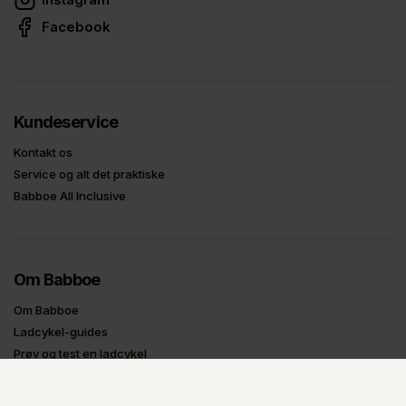
Facebook
Kundeservice
Kontakt os
Service og alt det praktiske
Babboe All Inclusive
Om Babboe
Om Babboe
Ladcykel-guides
Prøv og test en ladcykel
Tilbagekaldelser