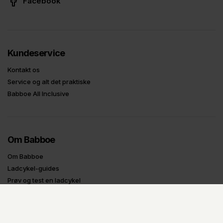
Facebook
Kundeservice
Kontakt os
Service og alt det praktiske
Babboe All Inclusive
Om Babboe
Om Babboe
Ladcykel-guides
Prøv og test en ladcykel
Tilbagekaldelser