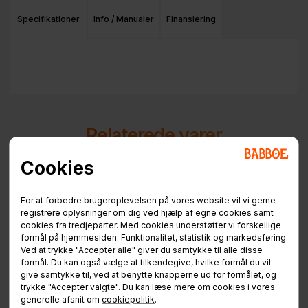
Specifikationer
Info / Manualer
Finansiering
Relaterede varer
Cookies
For at forbedre brugeroplevelsen på vores website vil vi gerne
registrere oplysninger om dig ved hjælp af egne cookies samt
cookies fra tredjeparter. Med cookies understøtter vi forskellige
formål på hjemmesiden: Funktionalitet, statistik og markedsføring.
Ved at trykke "Accepter alle" giver du samtykke til alle disse
formål. Du kan også vælge at tilkendegive, hvilke formål du vil
give samtykke til, ved at benytte knapperne ud for formålet, og
trykke "Accepter valgte". Du kan læse mere om cookies i vores
Hynde / City - Mini -
2 mdr service
generelle afsnit om
cookiepolitik
.
Carve - Flow