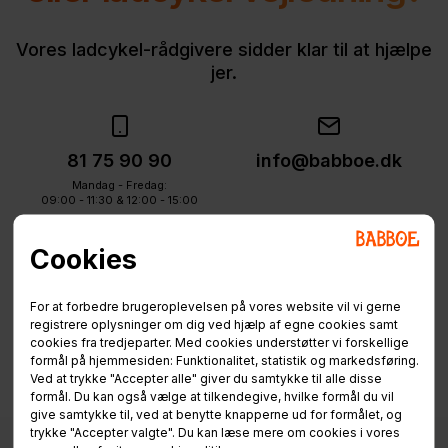
Vores ladcykel-rådgivere sidder klar til at hjælpe
jer.
81 75 90 90
info@babboe.dk
Mandag - Fredag:
09:00 - 11:30 & 12:00 - 15:00
Cookies
For at forbedre brugeroplevelsen på vores website vil vi gerne
registrere oplysninger om dig ved hjælp af egne cookies samt
cookies fra tredjeparter. Med cookies understøtter vi forskellige
formål på hjemmesiden: Funktionalitet, statistik og markedsføring.
Ved at trykke "Accepter alle" giver du samtykke til alle disse
formål. Du kan også vælge at tilkendegive, hvilke formål du vil
give samtykke til, ved at benytte knapperne ud for formålet, og
trykke "Accepter valgte". Du kan læse mere om cookies i vores