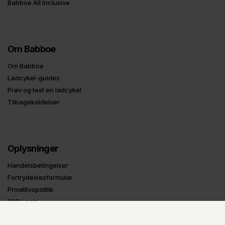
Babboe All Inclusive
Om Babboe
Om Babboe
Ladcykel-guides
Prøv og test en ladcykel
Tilbagekaldelser
Oplysninger
Handelsbetingelser
Fortrydelsesformular
Privatlivspolitik
B2B Login
UDSTILLINGS-MODELLER