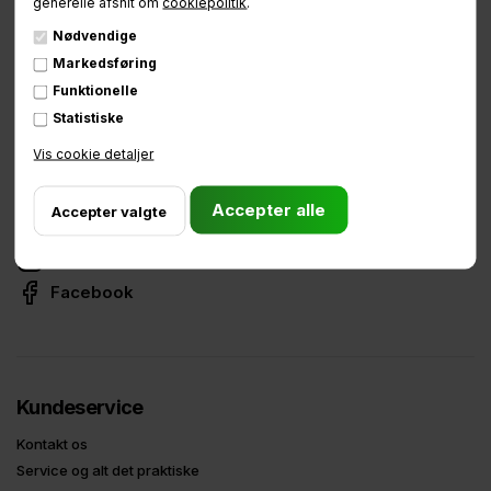
generelle afsnit om
cookiepolitik
.
Nødvendige
Markedsføring
Funktionelle
Fjeldhammervej 6, 2610 Rødovre
Statistiske
CVR: 34738165
Vis cookie detaljer
Telefon:
81 75 90 90
E-mail:
info@babboe.dk
Instagram
Facebook
Kundeservice
Kontakt os
Service og alt det praktiske