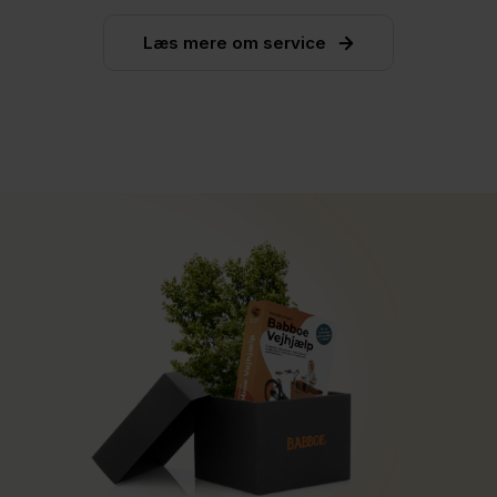
Standard bonuspakke
Læs mere om service
…og meget mere.
Klik her og se det hele