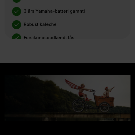
3 års Yamaha-batteri garanti
Robust kaleche
Forsikringsgodkendt lås
Hydrauliske skivebremser
CST ladcykel-dæk i kategorien ”punkterfri”
Gratis levering til døren
Dansk kundeservice
Try-At-Home tilfredshedsgaranti
Automatgear (motor)
Kraftige LED lygter