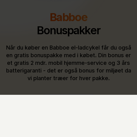
Babboe
Bonuspakker
Når du køber en Babboe el-ladcykel får du også
en gratis bonuspakke med i købet. Din bonus er
et gratis 2 mdr. mobil hjemme-service og 3 års
batterigaranti - det er også bonus for miljøet da
vi planter træer for hver pakke.
Læs mere