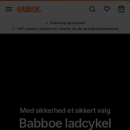
Gratis fragt på ladcykler
100% køreklar ladcykel inkl. kaleche, lys, lås og mobil hjemmeservice
Med sikkerhed et sikkert valg
Babboe ladcykel