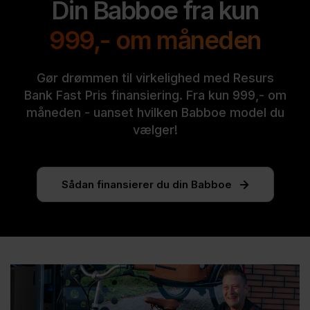
Din Babboe fra kun
Højdejusterbare Y-seler
999,- om måneden
Forhøjet nakkestøtte
Gør drømmen til virkelighed med Resurs
Batterilås
Bank Fast Pris finansiering. Fra kun 999,- om
måneden - uanset hvilken Babboe model du
Walk-assist
vælger!
Anti-tilt-styresystem
Gasfjedersdæmpere
Sådan finansierer du din Babboe
Panserskjold – undervognsbeskytter
Anti-skarpsvingsfunktion
Indstigningstrin
Robuste skærme