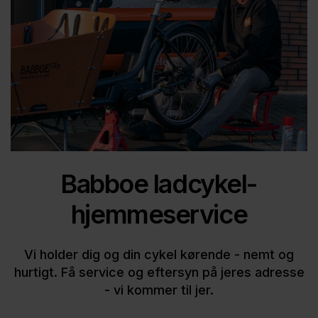
Parkeringsbremse
Indvendige gear
Ringeklokke
Reflekser
Smart Quick Release
5 års stelgaranti
Babboe ladcykel-
Babboe Plug-in-skinner
hjemmeservice
Skridsikker bundmåtte
Vi holder dig og din cykel kørende - nemt og
Håndtag i sadlen
hurtigt. Få service og eftersyn på jeres adresse
- vi kommer til jer.
Almindeligt cykelstyr for optimal kontrol