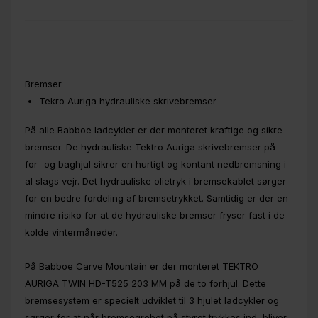
Bremser
Tekro Auriga hydrauliske skrivebremser
På alle Babboe ladcykler er der monteret kraftige og sikre
bremser. De hydrauliske Tektro Auriga skrivebremser på
for- og baghjul sikrer en hurtigt og kontant nedbremsning i
al slags vejr. Det hydrauliske olietryk i bremsekablet sørger
for en bedre fordeling af bremsetrykket. Samtidig er der en
mindre risiko for at de hydrauliske bremser fryser fast i de
kolde vintermåneder.
På Babboe Carve Mountain er der monteret TEKTRO
AURIGA TWIN HD-T525 203 MM på de to forhjul. Dette
bremsesystem er specielt udviklet til 3 hjulet ladcykler og
sørger for at når bremsegrebet på styret trykkes ind, bliver