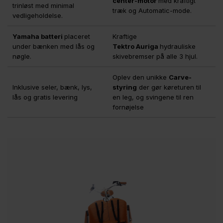
center-motor
med kraftigt
trinløst med minimal
træk og Automatic-mode.
vedligeholdelse.
Yamaha batteri
placeret
Kraftige
under bænken med lås og
Tektro Auriga
hydrauliske
nøgle.
skivebremser på alle 3 hjul.
Oplev den unikke
Carve-
Inklusive seler, bænk, lys,
styring
der gør køreturen til
lås og gratis levering
en leg, og svingene til ren
fornøjelse