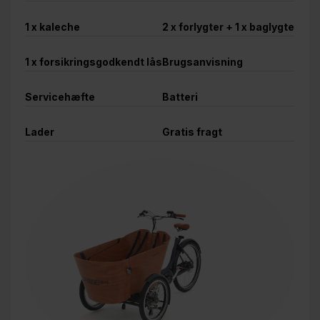
1 x kaleche
2 x forlygter + 1 x baglygte
1 x forsikringsgodkendt lås
Brugsanvisning
Servicehæfte
Batteri
Lader
Gratis fragt