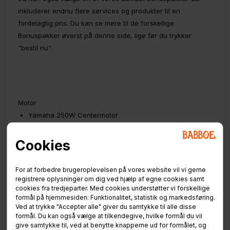
inkluderer endnu flere services og produkter til en
fordelagtig pris. Du kan se mere til de forskellige
Bonuspakker øverst på denne side, lige før du trykker
"bestil nu".
Motor
Yamaha 250W Centermotor
Den 250W Yamaha motor er monteret under pedalerne
Cookies
og assisterer op til 25 km/t. Motoren betjenes via displayet
på styret. Ydermere er motoren monteret med en ‘force
For at forbedre brugeroplevelsen på vores website vil vi gerne
sensor’ der registrerer hvor hårdt der trædes i pedalerne.
registrere oplysninger om dig ved hjælp af egne cookies samt
Jo hårdere der trædes i pedalerne, jo mere assisterer
cookies fra tredjeparter. Med cookies understøtter vi forskellige
formål på hjemmesiden: Funktionalitet, statistik og markedsføring.
motoren. Assistancen fra motoren føles derfor mere
Ved at trykke "Accepter alle" giver du samtykke til alle disse
naturlig.
formål. Du kan også vælge at tilkendegive, hvilke formål du vil
give samtykke til, ved at benytte knapperne ud for formålet, og