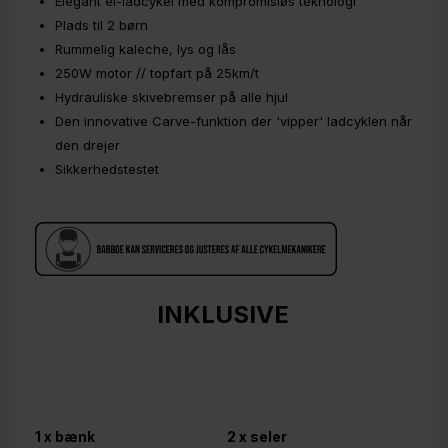
Elegant el-ladcykel med kompromisløs teknologi
Plads til 2 børn
Rummelig kaleche, lys og lås
250W motor // topfart på 25km/t
Hydrauliske skivebremser på alle hjul
Den innovative Carve-funktion der 'vipper' ladcyklen når
den drejer
Sikkerhedstestet
INKLUSIVE
1 x bænk
2 x seler