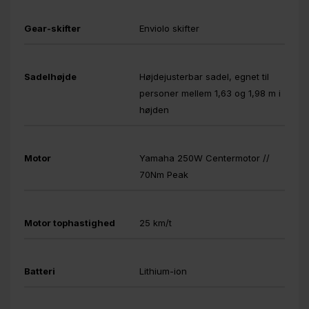
Gear-skifter
Enviolo skifter
Sadelhøjde
Højdejusterbar sadel, egnet til
personer mellem 1,63 og 1,98 m i
højden
Motor
Yamaha 250W Centermotor //
70Nm Peak
Motor tophastighed
25 km/t
Batteri
Lithium-ion