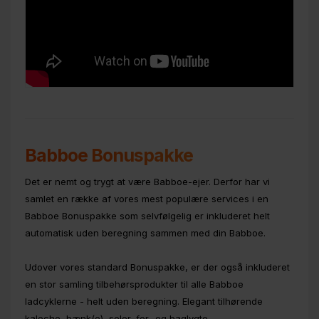
Babboe Bonuspakke
Det er nemt og trygt at være Babboe-ejer. Derfor har vi
samlet en række af vores mest populære services i en
Babboe Bonuspakke som selvfølgelig er inkluderet helt
automatisk uden beregning sammen med din Babboe.
Udover vores standard Bonuspakke, er der også inkluderet
en stor samling tilbehørsprodukter til alle Babboe
ladcyklerne - helt uden beregning. Elegant tilhørende
kaleche, bænk(e), seler, for- og baglygte,