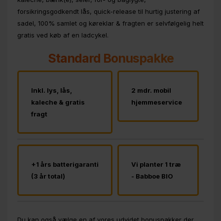
forsikringsgodkendt lås, quick-release til hurtig justering af
sadel, 100% samlet og køreklar & fragten er selvfølgelig helt
gratis ved køb af en ladcykel.
Standard Bonuspakke
Inkl. lys, lås,
2 mdr. mobil
kaleche & gratis
hjemmeservice
fragt
+1 års batterigaranti
Vi planter 1 træ
(3 år total)
- Babboe BIO
Du kan også vælge en af vores udvidet bonuspakker der