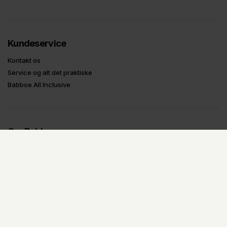
Kundeservice
Kontakt os
Service og alt det praktiske
Babboe All Inclusive
Om Babboe
Om Babboe
Ladcykel-guides
Prøv og test en ladcykel
Tilbagekaldelser