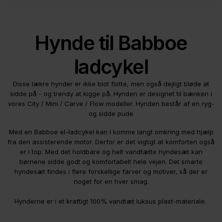
Hynde til Babboe
ladcykel
Disse lækre hynder er ikke blot flotte, men også dejligt bløde at
sidde på - og trendy at kigge på. Hynden er designet til bænken i
vores City / Mini / Carve / Flow modeller. Hynden består af en ryg-
og sidde pude
Med en Babboe el-ladcykel kan I komme langt omkring med hjælp
fra den assisterende motor. Derfor er det vigtigt at komforten også
er i top. Med det holdbare og helt vandtætte hyndesæt kan
børnene sidde godt og komfortabelt hele vejen. Det smarte
hyndesæt findes i flere forskellige farver og motiver, så der er
noget for en hver smag.
Hynderne er i et kraftigt 100% vandtæt luksus plast-materiale.