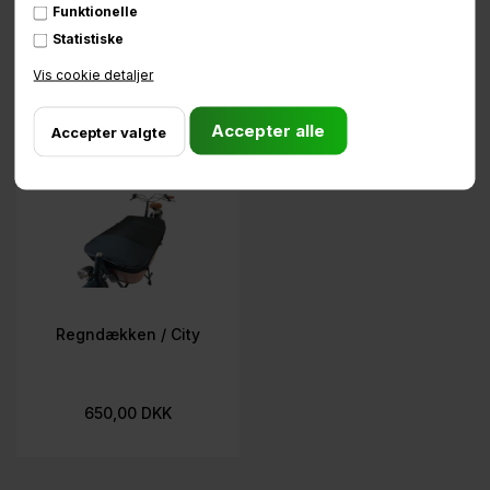
Funktionelle
/ Mini
Mountain
Statistiske
850,00 DKK
36.995,00 DKK
Vis cookie detaljer
Regndækken / City
650,00 DKK