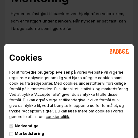
Hynden er fastgjort til bænken ved hjælp af en velcro-rem,
som er fastgjort under bænken. Når hynden er sat fast, kan
I bruge selerne som I gjorde før
Cookies
Relaterede varer
For at forbedre brugeroplevelsen på vores website vil vi gerne
registrere oplysninger om dig ved hjælp af egne cookies samt
cookies fra tredjeparter. Med cookies understøtter vi forskellige
formål på hjemmesiden: Funktionalitet, statistik og markedsføring.
Ved at trykke "Accepter alle" giver du samtykke til alle disse
formål. Du kan også vælge at tilkendegive, hvilke formål du vil
give samtykke til, ved at benytte knapperne ud for formålet, og
trykke "Accepter valgte". Du kan læse mere om cookies i vores
generelle afsnit om
cookiepolitik
.
Nødvendige
Markedsføring
De Lux Regngarage City
El ladcykel Babboe Flow