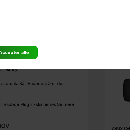
e Babboe
Plug In-skinner
for optimal
cykel til dine behov - uanset om du skal
n-skinnerne kan du hurtigt og nemt
autostol er tilkøb).
r tilkøb).
tra bænk. Så i Babboe GO er der
e i Babboe Plug In-skinnerne. Se mere
hov
ABUS Cyk