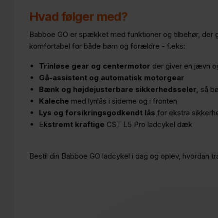
Hvad følger med?
Babboe GO er spækket med funktioner og tilbehør, der 
komfortabel for både børn og forældre - f.eks:
Trinløse gear og centermotor
der giver en jævn og
Gå-assistent og automatisk motorgear
Bænk og højdejusterbare sikkerhedsseler,
så bø
Kaleche
med lynlås i siderne og i fronten
Lys og forsikringsgodkendt lås
for ekstra sikkerh
E
kstremt kraftige
CST L5 Pro ladcykel dæk
Bestil din Babboe GO ladcykel i dag og oplev, hvordan tra