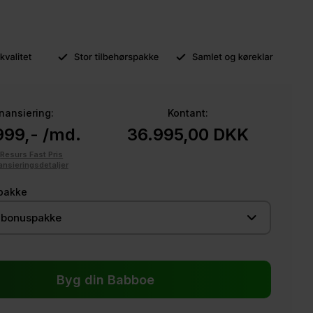
inansiering:
Kontant:
999,- /md.
36.995,00
DKK
d
Resurs Fast Pris
ansieringsdetaljer
pakke
 bonuspakke
Byg din Babboe