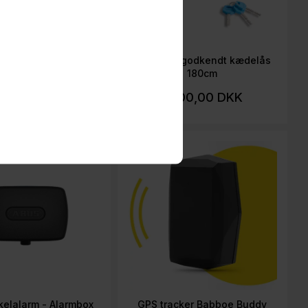
Kopholder
Varefaktagodkendt kædelås
180cm
49,00 DKK
1.200,00 DKK
elalarm - Alarmbox
GPS tracker Babboe Buddy