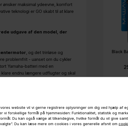
, der ønsker maksimal ydeevne, komfort
ative teknologi er GO skabt til at klare
ede udgave af den model, der
Black B
entermotor
, og det trinløse og
øre problemfrit - uanset om du cykler
stort Yamaha-batteri med en
2
 klare endnu længere udflugter og skal
r), som er optimalt egnet til det
vores website vil vi gerne registrere oplysninger om dig ved hjælp af 
r vi forskellige formål på hjemmesiden: Funktionalitet, statistik og mar
og 2 højdejusterbare seler, der
e formål. Du kan også vælge at tilkendegive, hvilke formål du vil give sam
. Derudover er der en smart og praktisk
 valgte". Du kan læse mere om cookies i vores generelle afsnit om
cooki
tyret med en
robust, skridsikker