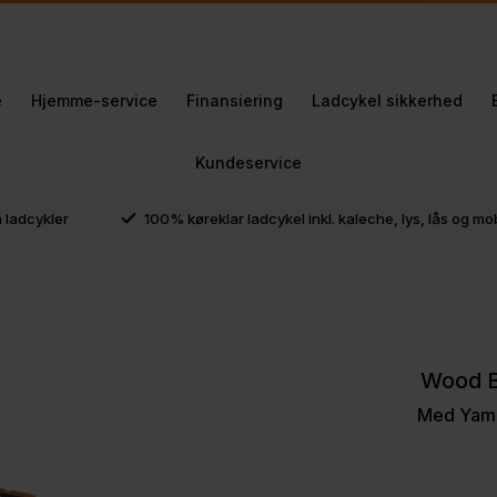
e
Hjemme-service
Finansiering
Ladcykel sikkerhed
Kundeservice
å ladcykler
100% køreklar ladcykel inkl. kaleche, lys, lås og m
Wood B
Med Yama