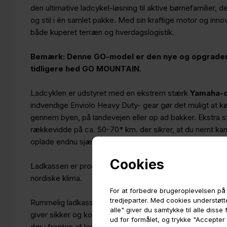
den ultimative ladcykel-løsning til aktive børnefamilier
og stil i én samlet pakke. Med sin kraftige motor og innov
både kuperet terræn og hverdagslogistik.
Bemærk: Denne GO-model er den nye og opgrader
tidligere hed GO MOUNTAIN.
Ladcyklen er udstyret med en ekstrem stærk
Yamaha-c
indvendige Enviolo Heavy Duty- gear gør det muligt at k
gennem byen, på landevejen eller op ad bakker. Ekstra 
rækkevidde på ca. 50-70* km. der sikrer, at du nemt kan
oplade endnu sjældnere.
Cookies
Ladkassen er produceret i ekstremt hårdfør bøgetræ (fine
nordiske klima.
For at forbedre brugeroplevelsen på 
tredjeparter. Med cookies understøtte
Rummelig ladkasse er som standard udstyret med 1 bænk 
alle" giver du samtykke til alle diss
giver sikker og komfortabel siddeplads til op til to børn
ud for formålet, og trykke "Accepter
dør i fronten af ladkassen. Ladcyklen er derudover uds