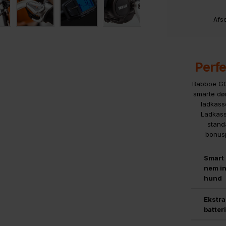
Afse
Perfe
Babboe GO 
smarte dør
ladkass
Ladkass
stand
bonusp
Smart 
nem in
hund
Ekstra
batter