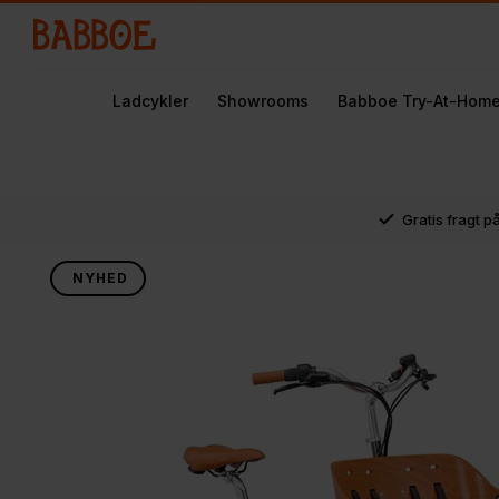
Ladcykler
Showrooms
Babboe Try-At-Hom
Gratis fragt p
NYHED