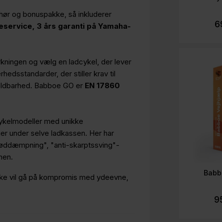
ør og bonuspakke, så inkluderer
6
service, 3 års garanti på Yamaha-
kningen og vælg en ladcykel, der lever
edsstandarder, der stiller krav til
 holdbarhed. Babboe GO er
EN 17860
ykelmodeller med unikke
er under selve ladkassen. Her har
støddæmpning", "anti-skarptssving"-
gnen.
Babbo
 ikke vil gå på kompromis med ydeevne,
9