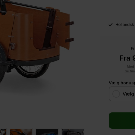
F
Fra 
Me
Se fin
Vælg bonus
Vælg