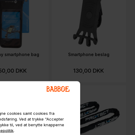
ay smartphone bag
Smartphone beslag
50,00 DKK
130,00 DKK
egne cookies samt cookies fra
kedsføring. Ved at trykke "Accepter
tykke til, ved at benytte knapperne
epolitik
.