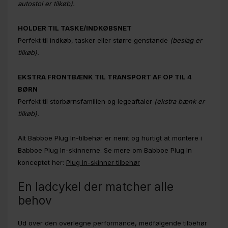
autostol er tilkøb).
HOLDER TIL TASKE/INDKØBSNET
Perfekt til indkøb, tasker eller større genstande
(beslag er
tilkøb).
EKSTRA FRONTBÆNK TIL TRANSPORT AF OP TIL 4
BØRN
Perfekt til storbørnsfamilien og legeaftaler
(ekstra bænk er
tilkøb).
Alt Babboe Plug In-tilbehør er nemt og hurtigt at montere i
Babboe Plug In-skinnerne. Se mere om Babboe Plug In
konceptet her:
Plug In-skinner tilbehør
En ladcykel der matcher alle
behov
Ud over den overlegne performance, medfølgende tilbehør