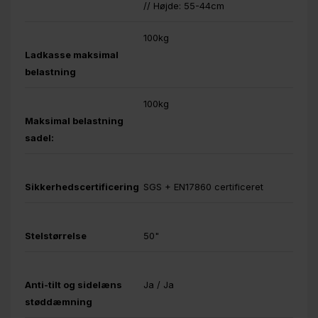
// Højde: 55-44cm
100kg
Ladkasse maksimal
belastning
100kg
Maksimal belastning
sadel:
Sikkerhedscertificering
SGS + EN17860 certificeret
Stelstørrelse
50"
Anti-tilt og sidelæns
Ja / Ja
støddæmning