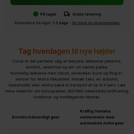
På lager
Gratis levering
Afsendelse fra lager:
1-2 dage
-
Se mere om leveringstiden
Tag hverdagen til nye højder
Curve er det perfekte valg af ladcykel. Maksimal ydeevne,
komfort, sikkerhed og stil i én samlet pakke.
Rummelig ladkasse med robust, skridsikker bund og Plug In-
skinner for ekstra fleksibilitet. Indsæt f.eks. en autostol,
taskeholder eller ekstra bænk til transport af op til 4 børn. Læs
mere nedenfor om bonuspakker, EN17860 sikkerhedscertificering,
funktioner og medfølgende tilbehør
.
Kraftig Yamaha
Enviolo indvendigt gear
centermotor med
automatisk motorgear