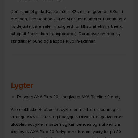
Den rummelige ladkasse måler 82cm i længden og 63cm i
bredden. I en Babboe Curve M er der monteret 1 bænk og 2
højdejusterbare seler. (mulighed for tilkøb af ekstra bænk,
så op til 4 børn kan transporteres). Derudover en robust,
skridsikker bund og Babboe Plug In-skinner.
Lygter
Forlygte: AXA Pico 30 - baglygte: AXA Blueline Steady
Alle elektriske Babboe ladcykler er monteret med meget
kraftige AXA LED for- og baglygter. Disse kraftige lygter er
tilkoblet ladcyklens batteri og kan tændes og slukkes via
displayet. AXA Pico 30 forlygterne har en lysstyrke på 30