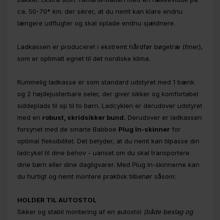
ca. 50-70* km. der sikrer, at du nemt kan klare endnu
længere udflugter og skal oplade endnu sjældnere.
Ladkassen er produceret i ekstremt hårdfør bøgetræ (finer),
som er optimalt egnet til det nordiske klima.
Rummelig ladkasse er som standard udstyret med 1 bænk
og 2 højdejusterbare seler, der giver sikker og komfortabel
siddeplads til op til to børn. Ladcyklen er derudover udstyret
med en
robust, skridsikker bund.
Derudover er ladkassen
forsynet med de smarte Babboe
Plug In-skinner
for
optimal fleksibilitet. Det betyder, at du nemt kan tilpasse din
ladcykel til dine behov - uanset om du skal transportere
dine børn eller dine dagligvarer. Med Plug In-skinnerne kan
du hurtigt og nemt montere praktisk tilbehør såsom:
HOLDER TIL AUTOSTOL
Sikker og stabil montering af en autostol
(både beslag og