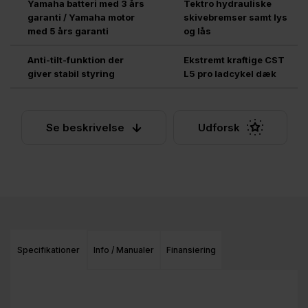
Yamaha batteri med 3 års
Tektro hydrauliske
garanti / Yamaha motor
skivebremser samt lys
med 5 års garanti
og lås
Anti-tilt-funktion der
Ekstremt kraftige CST
giver stabil styring
L5 pro ladcykel dæk
Se beskrivelse
Udforsk
Specifikationer
Info / Manualer
Finansiering