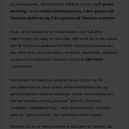
og bonuspakke, så inkluderer Babboe Curve også
gratis
levering
, første
mobil hjemmeservice, 3 års garanti på
Yamaha-batteriet og 5 års garanti på Yamaha-motoren.
Husk, at med Babboe er sikkerheden i top! Gå efter
mærkningen og vælg en ladcykel, der lever op til de nyeste
(fra år 2025) europæiske EN17860-sikkerhedsstandarder,
der stiller krav til konstruktion, bremser, elektronik, stabilitet
og generel holdbarhed. Babboe Curve er
EN17860
-
certificeret.
Derudover har Babboe udstyret deres Curve og Go
ladcykelmodeller med unikke sikkerhedsfunktioner og
gennemtænkte tekniske løsninger under selve ladkassen.
Her har Babboe nemlig placeret "anti-tilt"-funktion,
"sidelæns støddæmpning", "anti-skarptssving"-funktion
samt et "panserskjold", der beskytter undervognen.
Babboe Curve er den perfekte el-ladcykel til familier, der