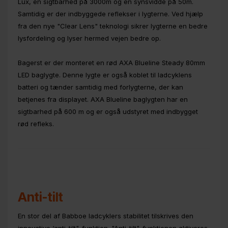
Lux, en sigtbarhed på 3000m og en synsvidde på 50m.
Samtidig er der indbyggede reflekser i lygterne. Ved hjælp
fra den nye "Clear Lens" teknologi sikrer lygterne en bedre
lysfordeling og lyser hermed vejen bedre op.
Bagerst er der monteret en rød AXA Blueline Steady 80mm
LED baglygte. Denne lygte er også koblet til ladcyklens
batteri og tænder samtidig med forlygterne, der kan
betjenes fra displayet. AXA Blueline baglygten har en
sigtbarhed på 600 m og er også udstyret med indbygget
rød refleks.
Anti-tilt
En stor del af Babboe ladcyklers stabilitet tilskrives den