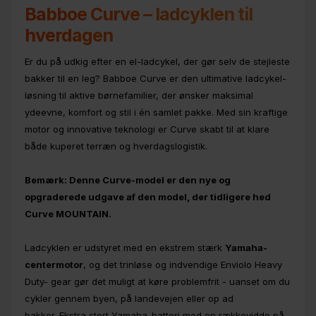
Babboe Curve – ladcyklen til
hverdagen
Er du på udkig efter en el-ladcykel, der gør selv de stejleste
bakker til en leg? Babboe Curve er den ultimative ladcykel-
løsning til aktive børnefamilier, der ønsker maksimal
ydeevne, komfort og stil i én samlet pakke. Med sin kraftige
motor og innovative teknologi er Curve skabt til at klare
både kuperet terræn og hverdagslogistik.
Bemærk: Denne Curve-model er den nye og
opgraderede udgave af den model, der tidligere hed
Curve MOUNTAIN.
Ladcyklen er udstyret med en ekstrem stærk
Yamaha-
centermotor
, og det trinløse og indvendige Enviolo Heavy
Duty- gear gør det muligt at køre problemfrit - uanset om du
cykler gennem byen, på landevejen eller op ad
bakker. Ekstra stort Yamaha-batteri med en rækkevidde på