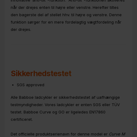
innovative ‘anti-tilt"-funktion. "Anti-tilt"-funktionen aktiveres
når der drejes enten til højre eller venstre. Herefter tiltes
den bagerste del af stellet hhv. til højre og venstre. Denne
funktion sørger for en mere fordelagtig vægtfordeling når
der drejes.
Sikkerhedstestet
SGS approved
Alle Babboe ladcykler er sikkerhedstestet af uafhængige
testmyndigheder. Vores ladcykler er enten SGS eller TÜV
testet. Babboe Curve og GO er ligeledes EN17860
certificeret.
Det officielle produktserienavn for denne model er
Curve M