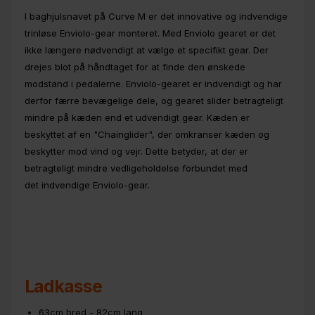
I baghjulsnavet på Curve M er det innovative og indvendige
trinløse Enviolo-gear monteret. Med Enviolo gearet er det
ikke længere nødvendigt at vælge et specifikt gear. Der
drejes blot på håndtaget for at finde den ønskede
modstand i pedalerne. Enviolo-gearet er indvendigt og har
derfor færre bevægelige dele, og gearet slider betragteligt
mindre på kæden end et udvendigt gear. Kæden er
beskyttet af en "Chainglider", der omkranser kæden og
beskytter mod vind og vejr. Dette betyder, at der er
betragteligt mindre vedligeholdelse forbundet med
det indvendige Enviolo-gear.
Ladkasse
63cm bred - 82cm lang