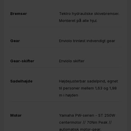
Bremser
Tektro hydrauliske skivebremser.
Monteret på alle hjul.
Gear
Enviolo trinløst indvendigt gear
Gear-skifter
Enviolo skifter
Sadelhøjde
Højdejusterbar sadelpind, egnet
til personer mellem 1,63 og 1,98
m i højden
Motor
Yamaha PW-serien - ST 250W
centermotor // 70Nm Peak //
automatisk motor-gear.