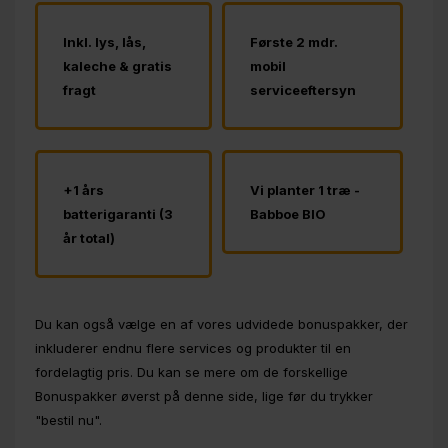
Inkl. lys, lås,
Første 2 mdr.
kaleche & gratis
mobil
fragt
serviceeftersyn
+1 års
Vi planter 1 træ -
batterigaranti (3
Babboe BIO
år total)
Du kan også vælge en af vores udvidede bonuspakker, der
inkluderer endnu flere services og produkter til en
fordelagtig pris. Du kan se mere om de forskellige
Bonuspakker øverst på denne side, lige før du trykker
"bestil nu".