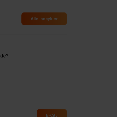
Alle ladcykler
jde?
E-City