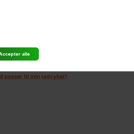
ssiske og ikoniske el-ladcykel
Babboe Curve
, som ka
lækkert design, og en moderne fortolkning på den kl
rty’ model ved navn
Babboe E-Carve
, som kan få dig s
l side, hvilket gør det nemmere at cykle rundt i svingen
ig som godt kan lide at der er lidt fart på og skal kør
d passer til min ladcykel?