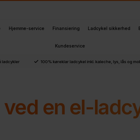
e
Hjemme-service
Finansiering
Ladcykel sikkerhed
Kundeservice
å ladcykler
100% køreklar ladcykel inkl. kaleche, lys, lås og m
e ved en el-ladc