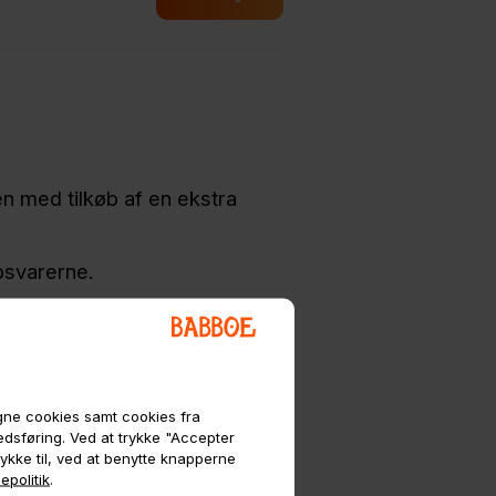
en med tilkøb af en ekstra
bsvarerne.
egne cookies samt cookies fra
kedsføring. Ved at trykke "Accepter
 prisen.
tykke til, ved at benytte knapperne
epolitik
.