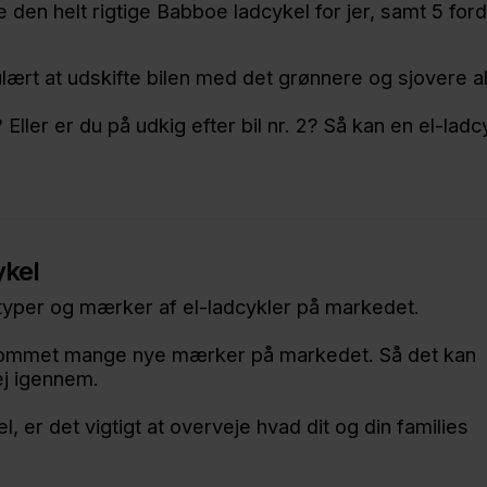
e den helt rigtige Babboe ladcykel for jer, samt 5 for
rt at udskifte bilen med det grønnere og sjovere alt
 Eller er du på udkig efter bil nr. 2? Så kan en el-lad
ykel
typer og mærker af el-ladcykler på markedet.
 kommet mange nye mærker på markedet. Så det kan
ej igennem.
, er det vigtigt at overveje hvad dit og din families