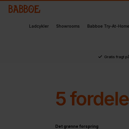
Ladcykler
Showrooms
Babboe Try-At-Hom
Gratis fragt p
5 fordel
Det grønne forspring