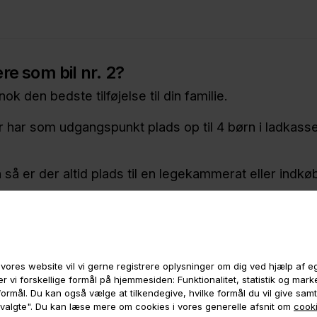
re som bil nr. 2?
ok den bedste tilføjelse til din familie.
er har som udgangspunkt plads op til 4 børn i ladkass
så er der altid plads til en legekammerat eller indkø
et el-ladcykler dig stabilitet og hjælp i hverdagen.
vores website vil vi gerne registrere oplysninger om dig ved hjælp af 
r vi forskellige formål på hjemmesiden: Funktionalitet, statistik og mar
deller, så kan designet have en stor indflydelse samt
e formål. Du kan også vælge at tilkendegive, hvilke formål du vil give sam
 valgte". Du kan læse mere om cookies i vores generelle afsnit om
cooki