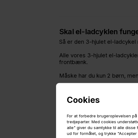
Skal el-ladcyklen funge
Så er den 3-hjulet el-ladcykel n
Alle vores 3-hjulet el-ladcykl
frontbænk.
Måske har du kun 2 børn, men 
Uanset hvad giver vores 3-hjul
Cookies
Design og pris
For at forbedre brugeroplevelsen på 
tredjeparter. Med cookies understøtte
Når det gælder de 3-hjulet mo
alle" giver du samtykke til alle diss
ud for formålet, og trykke "Accepter