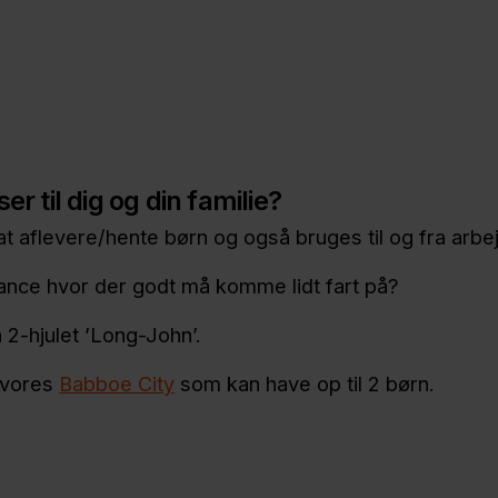
r til dig og din familie?
l at aflevere/hente børn og også bruges til og fra arbe
ance hvor der godt må komme lidt fart på?
n 2-hjulet ’Long-John’.
 vores
Babboe City
som kan have op til 2 børn.