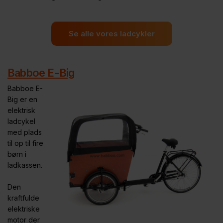
Se alle vores ladcykler
Babboe E-Big
Babboe E-
Big er en
elektrisk
ladcykel
med plads
til op til fire
børn i
ladkassen.
Den
kraftfulde
elektriske
motor der