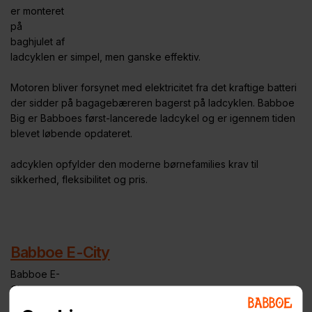
er monteret
på
baghjulet af
ladcyklen er simpel, men ganske effektiv.
Motoren bliver forsynet med elektricitet fra det kraftige batteri
der sidder på bagagebæreren bagerst på ladcyklen. Babboe
Big er Babboes først-lancerede ladcykel og er igennem tiden
blevet løbende opdateret.
adcyklen opfylder den moderne børnefamilies krav til
sikkerhed, fleksibilitet og pris.
Babboe E-City
Babboe E-
City er vores
hurtige 2