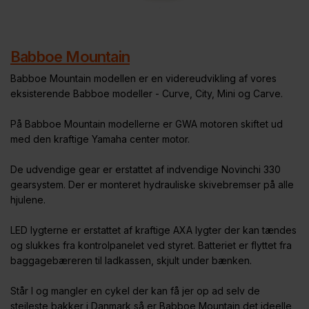
Babboe Mountain
Babboe Mountain modellen er en videreudvikling af vores
eksisterende Babboe modeller - Curve, City, Mini og Carve.
På Babboe Mountain modellerne er GWA motoren skiftet ud
med den kraftige Yamaha center motor.
De udvendige gear er erstattet af indvendige Novinchi 330
gearsystem. Der er monteret hydrauliske skivebremser på alle
hjulene.
LED lygterne er erstattet af kraftige AXA lygter der kan tændes
og slukkes fra kontrolpanelet ved styret. Batteriet er flyttet fra
baggagebæreren til ladkassen, skjult under bænken.
Står I og mangler en cykel der kan få jer op ad selv de
stejleste bakker i Danmark så er Babboe Mountain det ideelle