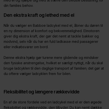
med el og hjælpe dig med at træffe den bedste beslutning for
din families behov.
Den ekstra kraft og lethed med el
Når du vælger en Babboe ladcykel med el, åbner du døren til
en ny dimension af komfort og bekvemmelighed. Elmotoren
giver dig ekstra kraft, der gør det nemt at tackle bakker og
modvind, selv når du har en fuld ladkasse med passagerer
eller indkøbsvarer om bord.
Denne ekstra hjælp gør turene mere glidende og mindsker
den fysiske anstrengelse, hvilket er særligt nyttigt, når du skal
bruge ladcyklen til den daglige transport af familien; det gør at
du oftere vælger ladcyklen frem for bilen.
Fleksibilitet og længere rækkevidde
En af de store fordele ved en ladcykel med el er den øgede
fleksibilitet og rækkevidde, den tilbyder. Du kan nemt dække