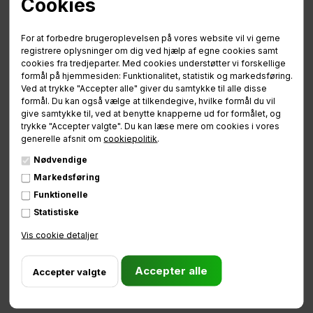
Cookies
hjulet el-
ladcykel.
For at forbedre brugeroplevelsen på vores website vil vi gerne
registrere oplysninger om dig ved hjælp af egne cookies samt
cookies fra tredjeparter. Med cookies understøtter vi forskellige
formål på hjemmesiden: Funktionalitet, statistik og markedsføring.
Ved at trykke "Accepter alle" giver du samtykke til alle disse
formål. Du kan også vælge at tilkendegive, hvilke formål du vil
give samtykke til, ved at benytte knapperne ud for formålet, og
trykke "Accepter valgte". Du kan læse mere om cookies i vores
generelle afsnit om
cookiepolitik
.
Nødvendige
Markedsføring
Kombinationen af det strømlinet design, den lette struktur og
Funktionelle
de 2 hjul, gør ladcyklen til den næsthurtigste i vores sortiment.
Statistiske
E-City er monteret med en kraftig GWA el-motor og tilhørende
Vis cookie detaljer
kraftigt batteri der sørger for at I altid har medvind og energi
nok til at komme hurtigt og nemt afsted.