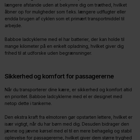
længere afstande uden at bekymre dig om træthed, hvilket
åbner op for muligheder som f.eks. længere udflugter eller
endda brugen af cyklen som et primært transportmiddel til
arbejde.
Babboe ladcyklerne med el har batterier, der kan holde til
mange kilometer på en enkelt opladning, hvilket giver dig
frihed til at udforske uden begrænsninger.
Sikkerhed og komfort for passagererne
Når du transporterer dine kære, er sikkerhed og komfort altid
en prioritet. Babboe ladcyklerne med el er designet med
netop dette i tankerne.
Den ekstra kraft fra elmotoren gør opstarten lettere, hvilket er
især vigtigt, når du har børn med dig. Desuden bidrager den
jævne og jævne kørsel med el til en mere behagelig og stabil
oplevelse for passagererne, hvilket giver dem større tryghed