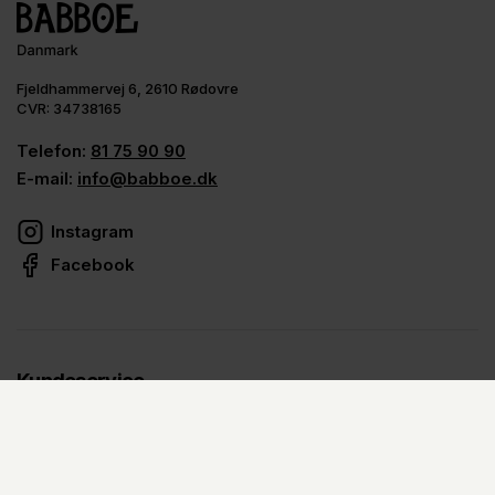
Fjeldhammervej 6, 2610 Rødovre
CVR: 34738165
Telefon:
81 75 90 90
E-mail:
info@babboe.dk
Instagram
Facebook
Kundeservice
Kontakt os
Service og alt det praktiske
Babboe All Inclusive