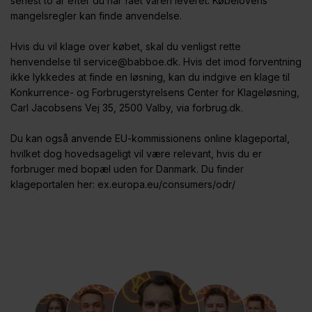
senest to år efter du har fået varen leveret. Købelovens
mangelsregler kan finde anvendelse.
Hvis du vil klage over købet, skal du venligst rette
henvendelse til service@babboe.dk. Hvis det imod forventning
ikke lykkedes at finde en løsning, kan du indgive en klage til
Konkurrence- og Forbrugerstyrelsens Center for Klageløsning,
Carl Jacobsens Vej 35, 2500 Valby, via forbrug.dk.
Du kan også anvende EU-kommissionens online klageportal,
hvilket dog hovedsageligt vil være relevant, hvis du er
forbruger med bopæl uden for Danmark. Du finder
klageportalen her: ex.europa.eu/consumers/odr/