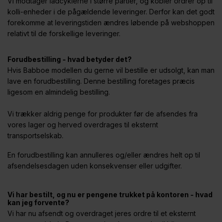
Vi modtager ladcyklerne i større partier, og kobler ordrer op til
kolli-enheder i de pågældende leveringer. Derfor kan det godt
forekomme at leveringstiden ændres løbende på webshoppen
relativt til de forskellige leveringer.
Forudbestilling - hvad betyder det?
Hvis Babboe modellen du gerne vil bestille er udsolgt, kan man
lave en forudbestilling. Denne bestilling foretages præcis
ligesom en almindelig bestilling.
Vi trækker aldrig penge for produkter før de afsendes fra
vores lager og herved overdrages til eksternt
transportselskab.
En forudbestilling kan annulleres og/eller ændres helt op til
afsendelsesdagen uden konsekvenser eller udgifter.
Vi har bestilt, og nu er pengene trukket på kontoren - hvad
kan jeg forvente?
Vi har nu afsendt og overdraget jeres ordre til et eksternt