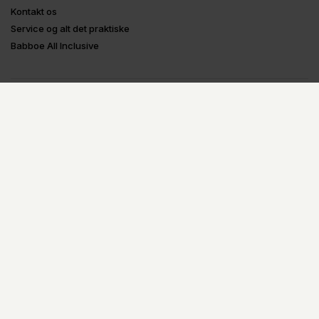
Kontakt os
Service og alt det praktiske
Babboe All Inclusive
Om Babboe
Om Babboe
Ladcykel-guides
Prøv og test en ladcykel
Tilbagekaldelser
Oplysninger
Handelsbetingelser
Fortrydelsesformular
Privatlivspolitik