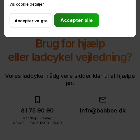
Vis cookie detaljer
Brug for hjælp
eller ladcykel vejledning?
Vores ladcykel-rådgivere sidder klar til at hjælpe
jer.
81 75 90 90
info@babboe.dk
Mandag - Fredag:
09:00 - 11:30 & 12:00 - 15:00