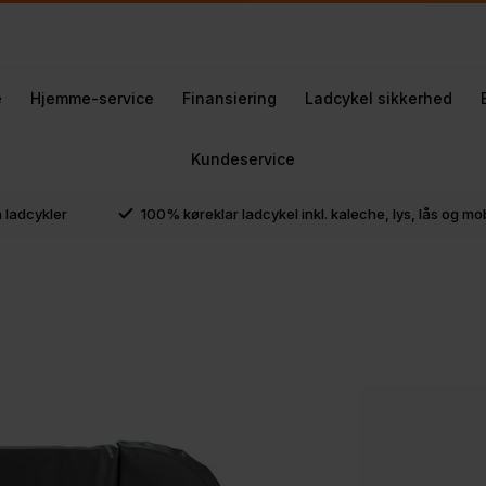
e
Hjemme-service
Finansiering
Ladcykel sikkerhed
Kundeservice
å ladcykler
100% køreklar ladcykel inkl. kaleche, lys, lås og m