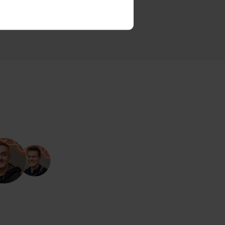
CARVE
95,00 DKK