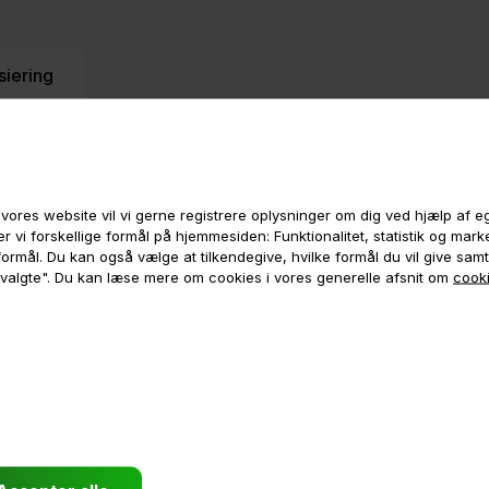
siering
vores website vil vi gerne registrere oplysninger om dig ved hjælp af 
r vi forskellige formål på hjemmesiden: Funktionalitet, statistik og mar
e formål. Du kan også vælge at tilkendegive, hvilke formål du vil give sam
 valgte". Du kan læse mere om cookies i vores generelle afsnit om
cooki
De Lux 
CURVE