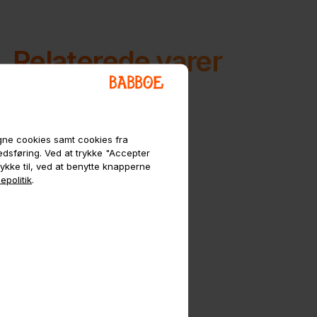
Relaterede varer
egne cookies samt cookies fra
kedsføring. Ved at trykke "Accepter
tykke til, ved at benytte knapperne
epolitik
.
Regngarage til BIG,
, DOG, GO, FLOW,