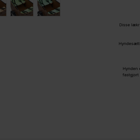
Disse lækr
Hyndesætte
Hynden e
fastgjor