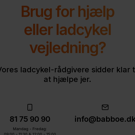
Brug for hjælp
eller ladcykel
vejledning?
Vores ladcykel-rådgivere sidder klar ti
at hjælpe jer.
81 75 90 90
info@babboe.d
Mandag - Fredag:
09:00 - 11:30 & 12:00 - 15:00