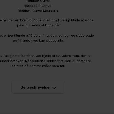
Babboe Curve
Babboe E-Curve
Babboe Curve Mountain
e hynder er ikke blot flotte, men også dejligt bløde at sidde
på - og trendy at kigge på.
t er bestående af 2 dele. 1 hynde med ryg- og sidde pude
og 1 hynde med kun siddepude.
r fastgjort til bænken ved hjælp af en velcro-rem, der er
t under bænken. Når puderne sidder fast, kan du fastgøre
selerne på samme måde som før.
Se beskrivelse