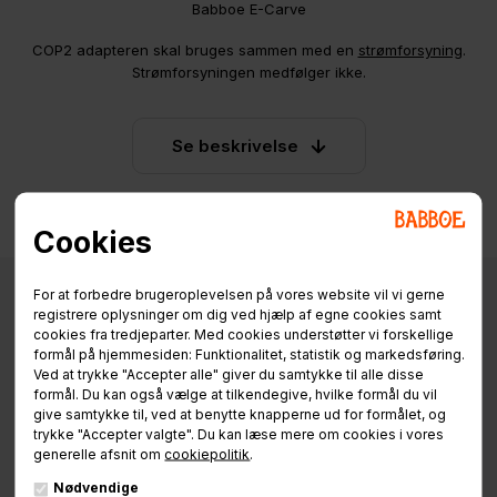
Babboe E-Carve
COP2 adapteren skal bruges sammen med en
strømforsyning
.
Strømforsyningen medfølger ikke.
Se beskrivelse
Cookies
For at forbedre brugeroplevelsen på vores website vil vi gerne
registrere oplysninger om dig ved hjælp af egne cookies samt
cookies fra tredjeparter. Med cookies understøtter vi forskellige
Specifikationer
Info / Manualer
Finansiering
formål på hjemmesiden: Funktionalitet, statistik og markedsføring.
Ved at trykke "Accepter alle" giver du samtykke til alle disse
formål. Du kan også vælge at tilkendegive, hvilke formål du vil
give samtykke til, ved at benytte knapperne ud for formålet, og
Bruges på GWA batterier i EASI-serien.
trykke "Accepter valgte". Du kan læse mere om cookies i vores
generelle afsnit om
cookiepolitik
.
Nødvendige