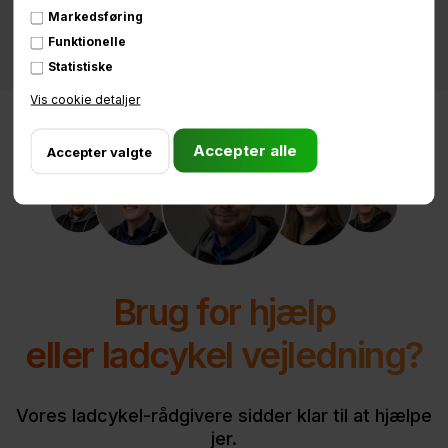
Markedsføring
Funktionelle
Statistiske
Vis cookie detaljer
Brug for hjælp
eller ladcykel vejledning?
Vores ladcykel-rådgivere sidder klar til at hjælpe
jer.