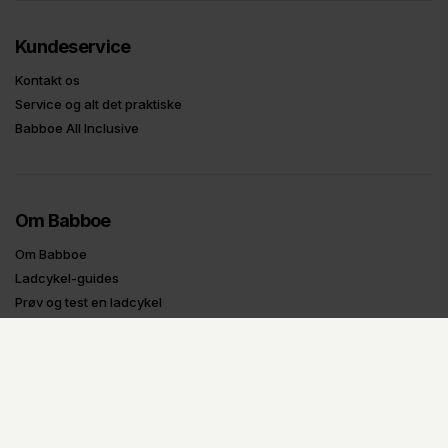
Kundeservice
Kontakt os
Service og alt det praktiske
Babboe All Inclusive
Om Babboe
Om Babboe
Ladcykel-guides
Prøv og test en ladcykel
Tilbagekaldelser
Oplysninger