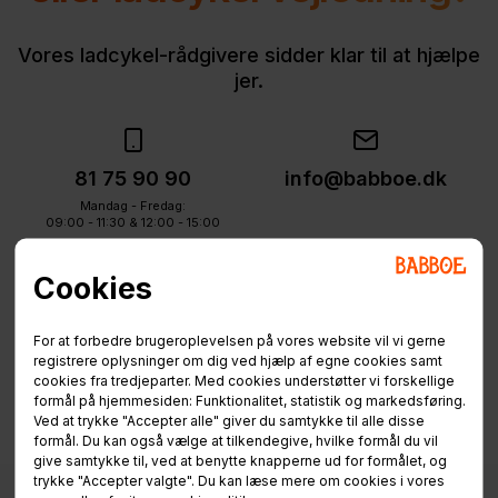
Vores ladcykel-rådgivere sidder klar til at hjælpe
jer.
81 75 90 90
info@babboe.dk
Mandag - Fredag:
09:00 - 11:30 & 12:00 - 15:00
Cookies
For at forbedre brugeroplevelsen på vores website vil vi gerne
registrere oplysninger om dig ved hjælp af egne cookies samt
cookies fra tredjeparter. Med cookies understøtter vi forskellige
formål på hjemmesiden: Funktionalitet, statistik og markedsføring.
Ved at trykke "Accepter alle" giver du samtykke til alle disse
formål. Du kan også vælge at tilkendegive, hvilke formål du vil
give samtykke til, ved at benytte knapperne ud for formålet, og
trykke "Accepter valgte". Du kan læse mere om cookies i vores