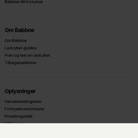
Babboe All Inclusive
Om Babboe
Om Babboe
Ladcykel-guides
Prøv og test en ladcykel
Tilbagekaldelser
Oplysninger
Handelsbetingelser
Fortrydelsesformular
Privatlivspolitik
B2B Login
UDSTILLINGS-MODELLER