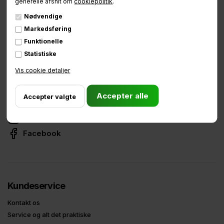
generelle afsnit om
cookiepolitik
.
Nødvendige
Markedsføring
Funktionelle
Fjeldhammervej 6, 2610 Rødovre
Statistiske
CVR: 34738165
Vis cookie detaljer
Telefon:
81 75 90 90
E-mail:
info@babboe.dk
Instagram
Facebook
Kundeservice
Kontakt os
Service og alt det praktiske