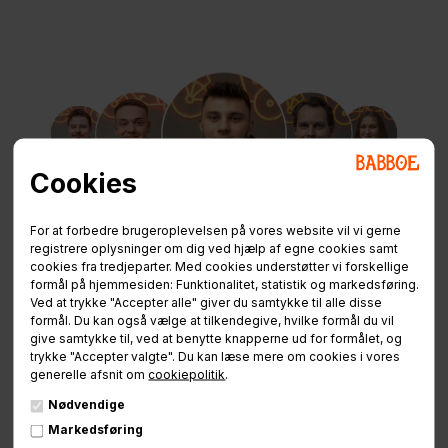
Cookies
Brug for hjælp
For at forbedre brugeroplevelsen på vores website vil vi gerne
registrere oplysninger om dig ved hjælp af egne cookies samt
cookies fra tredjeparter. Med cookies understøtter vi forskellige
eller ladcykel vejledning?
formål på hjemmesiden: Funktionalitet, statistik og markedsføring.
Ved at trykke "Accepter alle" giver du samtykke til alle disse
formål. Du kan også vælge at tilkendegive, hvilke formål du vil
give samtykke til, ved at benytte knapperne ud for formålet, og
Vores ladcykel-rådgivere sidder klar til at hjælpe
trykke "Accepter valgte". Du kan læse mere om cookies i vores
jer.
generelle afsnit om
cookiepolitik
.
Nødvendige
Markedsføring