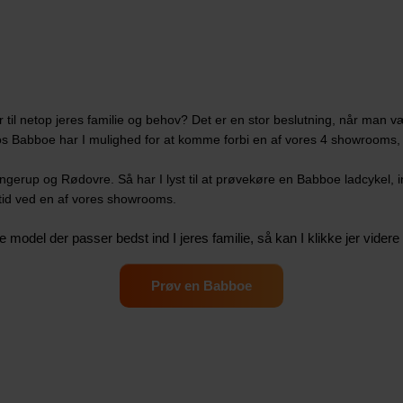
er til netop jeres familie og behov? Det er en stor beslutning, når man v
. Hos Babboe har I mulighed for at komme forbi en af vores 4 showrooms,
erup og Rødovre. Så har I lyst til at prøvekøre en Babboe ladcykel, ind
 tid ved en af vores showrooms.
e model der passer bedst ind I jeres familie, så kan I klikke jer vider
Prøv en Babboe