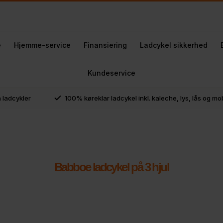
e
Hjemme-service
Finansiering
Ladcykel sikkerhed
Kundeservice
å ladcykler
100% køreklar ladcykel inkl. kaleche, lys, lås og m
Babboe ladcykel på 3 hjul