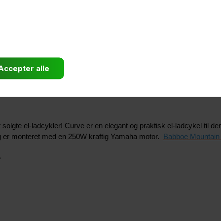
gte el-ladcykler! Curve er en elegant og praktisk el-ladcykel til den 
 og er monteret med en 250W kraftig Yamaha motor.
Babboe Mountain 
e