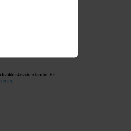
kvalitetsbevidste familie. El-
serien
.