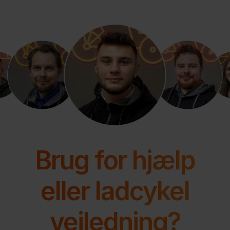
Brug for hjælp
eller ladcykel
vejledning?