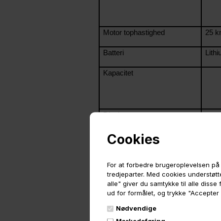
Motor tophastighed
25 k
Batteri
Lith
Kapacitet
Display
Cookies
For at forbedre brugeroplevelsen på 
tredjeparter. Med cookies understøtte
alle" giver du samtykke til alle diss
ud for formålet, og trykke "Accepter
Nødvendige
Markedsføring