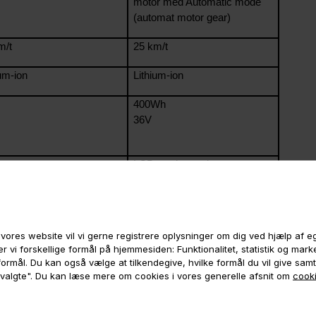
motor med Automatic mode
(automat motor gear)
m/t
25 km/t
ium-ion
Lithium-ion
400Wh
36V
LCD med speedometer,
odometer, batteri- og
niveauindikator
vores website vil vi gerne registrere oplysninger om dig ved hjælp af 
r vi forskellige formål på hjemmesiden: Funktionalitet, statistik og mar
e formål. Du kan også vælge at tilkendegive, hvilke formål du vil give sam
Se Curve Mountain her
 valgte". Du kan læse mere om cookies i vores generelle afsnit om
cooki