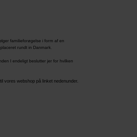
ælger familieforøgelse i form af en
 placeret rundt in Danmark.
en I endeligt beslutter jer for hvilken
e til vores webshop på linket nedenunder.