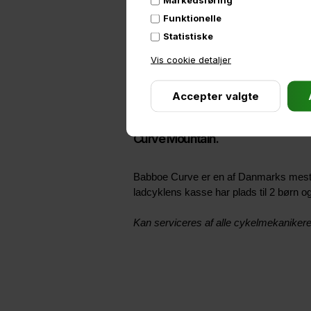
Funktionelle
Statistiske
Vis cookie detaljer
Curve Mountain.
Babboe Curve er en af Danmarks mest sol
ladcyklens kasse har plads til 2 børn
Kan serviceres af alle cykelmekaniker