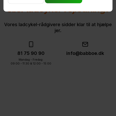
eller ladcykel vejledning?
Vores ladcykel-rådgivere sidder klar til at hjælpe
jer.
81 75 90 90
info@babboe.dk
Mandag - Fredag:
09:00 - 11:30 & 12:00 - 15:00