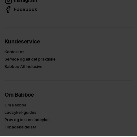
Instagram
Facebook
Kundeservice
Kontakt os
Service og alt det praktiske
Babboe All Inclusive
Om Babboe
Om Babboe
Ladcykel-guides
Prøv og test en ladcykel
Tilbagekaldelser