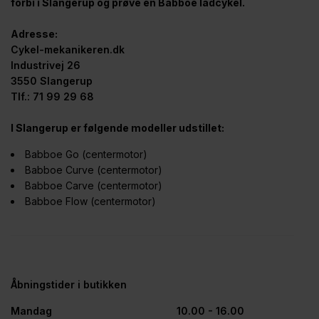
forbi i Slangerup og prøve en Babboe ladcykel.
Adresse:
Cykel-mekanikeren.dk
Industrivej 26
3550 Slangerup
Tlf.: 71 99 29 68
I Slangerup er følgende modeller udstillet:
Babboe Go (centermotor)
Babboe Curve (centermotor)
Babboe Carve (centermotor)
Babboe Flow (centermotor)
Åbningstider i butikken
Mandag
10.00 - 16.00