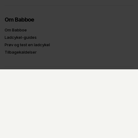
Om Babboe
Om Babboe
Ladcykel-guides
Prøv og test en ladcykel
Tilbagekaldelser
Oplysninger
Handelsbetingelser
Fortrydelsesformular
Privatlivspolitik
B2B Login
UDSTILLINGS-MODELLER