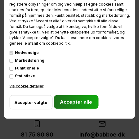
registrere oplysninger om dig ved hjælp af egne cookies samt
cookies fra tredjeparter. Med cookies understøtter vi forskellige
formål på hjemmesiden: Funktionalitet, statistik og markedsføring.
Ved at trykke "Accepter alle" giver du samtykke til alle disse
formål. Du kan også vælge at tilkendegive, hvilke formål du vil
give samtykke til, ved at benytte knapperne ud for formålet, og
trykke "Accepter valgte". Du kan læse mere om cookies i vores
generelle afsnit om
cookiepolitik
.
Nødvendige
Markedsføring
Brug for hjælp
Funktionelle
Statistiske
eller ladcykel vejledning?
Vis cookie detaljer
Vores ladcykel-rådgivere sidder klar til at hjælpe
jer.
81 75 90 90
info@babboe.dk