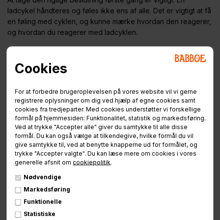
ladcykel håndteres og føles ikke ens af alle. Det er vigtigt at få
en føling med cyklen, og kunne mærke hvordan den reagerer,
og hvordan du reagerer med ladcyklen.
Derfor har vi hos Babboe I København, altid de mest populære
Cookies
og nyeste modeller stående, så I kan få ladcykel-
fornemmelsen før I køber.
For at forbedre brugeroplevelsen på vores website vil vi gerne
I kan opleve og prøvekøre alle vores Babboe ladcykler.
registrere oplysninger om dig ved hjælp af egne cookies samt
Samtidig har vi kompetente og servicemindede rådgivere, der
cookies fra tredjeparter. Med cookies understøtter vi forskellige
formål på hjemmesiden: Funktionalitet, statistik og markedsføring.
sørger for at jeres behov bliver prioriteret, og guider jer
Ved at trykke "Accepter alle" giver du samtykke til alle disse
sikkert afsted.
formål. Du kan også vælge at tilkendegive, hvilke formål du vil
give samtykke til, ved at benytte knapperne ud for formålet, og
Vi glæder os til at byde jer velkommen!
trykke "Accepter valgte". Du kan læse mere om cookies i vores
De bedste hilsner
generelle afsnit om
cookiepolitik
.
Team Babboe
Nødvendige
Markedsføring
Funktionelle
Statistiske