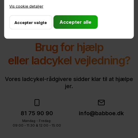
Vis cookie detaljer
Brug for hjælp
eller ladcykel vejledning?
Vores ladcykel-rådgivere sidder klar til at hjælpe
jer.
81 75 90 90
info@babboe.dk
Mandag - Fredag:
09:00 - 11:30 & 12:00 - 15:00